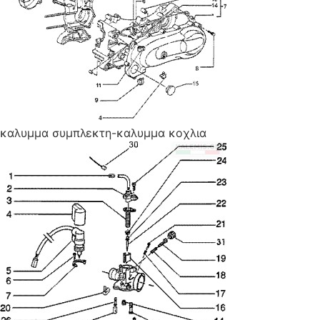
καλυμμα συμπλεκτη-καλυμμα κοχλια