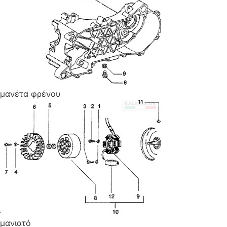
μανέτα φρένου
μανιατό