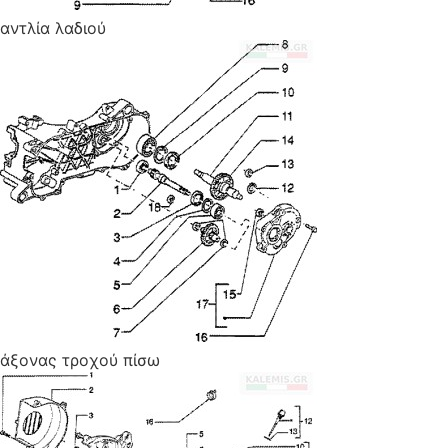
αντλία λαδιού
άξονας τροχού πίσω