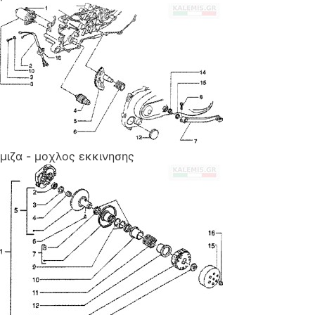
μιζα - μοχλος εκκινησης