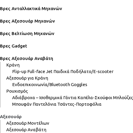
Βρες Ανταλλακτικά Μηχανών
Βρες Αξεσουάρ Μηχανών
Βρες Βελτίωση Μηχανών
Βρες Gadget
Βρες Αξεσουάρ Αναβάτη
Κράνη
Flip-up
Full-face
Jet
Παιδικά
Ποδήλατο/E-scooter
Αξεσουάρ για Κράνη
Ενδοεπικοινωνία/Bluetooth
Goggles
Ρουχισμός
Αδιάβροχα – Ισοθερμικά
Γάντια
Καπέλα-Σκούφοι
Μπλούζες
Μπουφάν
Παντελόνια
Τσάντες-Πορτοφόλια
Αξεσουάρ
Αξεσουάρ Μοντέλων
Αξεσουάρ Αναβάτη