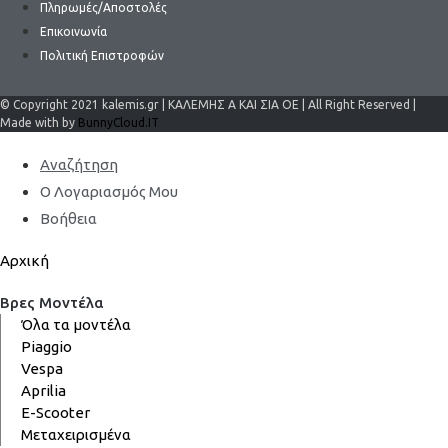
Πληρωμές/Αποστολές
Επικοινωνία
Πολιτική Επιστροφών
© Copyright 2021 kalemis.gr | ΚΑΛΕΜΗΣ Α ΚΑΙ ΣΙΑ ΟΕ | All Right Reserved |
Made with by
BunnyCloud.IT
Αναζήτηση
Ο Λογαριασμός Μου
Βοήθεια
Αρχική
Βρες Μοντέλα
Όλα τα μοντέλα
Piaggio
Vespa
Aprilia
E-Scooter
Μεταχειρισμένα