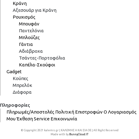
Κράνη
Αξεσουάρ για Κράνη
Ρουχισμός
Μπουφάν
Παντελόνια
Μπλούζες
Γάντια
Αδιάβροχα
Τσάντες-Πορτοφόλια
Καπέλα-Σκούφοι
Gadget
Κούπες
Μπρελόκ
Διάφορα
Πληροφορίες
Πληρωμές/Αποστολές
Πολιτική Επιστροφών
Ο Λογαριασμός
Μου
Έκθεση
Service
Επικοινωνία
© Copyright 2021 kalemis.gr | ΚΑΛΕΜΗΣ Α ΚΑΙ ΣΙΑ ΟΕ | All Right Reserved
Made with
by
BunnyCloud.IT