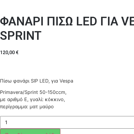
ΦΑΝΑΡΙ ΠΙΣΩ LED ΓΙΑ 
SPRINT
120,00
€
Πίσω φανάρι SIP LED, για Vespa
Primavera/Sprint 50-150ccm,
με αριθμό E, γυαλί: κόκκινο,
περίγραμμα: ματ μαύρο
ΦΑΝΑΡΙ
ΠΙΣΩ
LED
ΓΙΑ