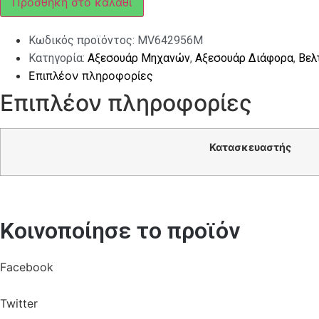
Προσθήκη στο καλάθι
VESPA
PRIMAVERA-
SPRINT
Κωδικός προϊόντος:
MV642956M
ποσότητα
Κατηγορία:
Αξεσουάρ Μηχανών
,
Αξεσουάρ Διάφορα
,
Βελ
Επιπλέον πληροφορίες
Επιπλέον πληροφορίες
Κατασκευαστής
Κοινοποίησε το προϊόν
Facebook
Twitter