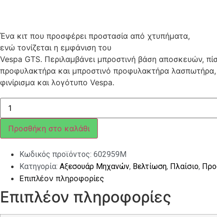
Ένα κιτ που προσφέρει προστασία από χτυπήματα,
ενώ τονίζεται η εμφάνιση του
Vespa GTS. Περιλαμβάνει μπροστινή βάση αποσκευών, πί
προφυλακτήρα και μπροστινό προφυλακτήρα λασπωτήρα,
φινίρισμα και λογότυπο Vespa.
ΑΞΕΣΟΥΑΡ
ΣΕΤ
ΧΡΩΜΙΟ
VESPA
Προσθήκη στο καλάθι
GTS
ποσότητα
Κωδικός προϊόντος:
602959M
Κατηγορία:
Αξεσουάρ Μηχανών
,
Βελτίωση
,
Πλαίσιο
,
Προ
Επιπλέον πληροφορίες
Επιπλέον πληροφορίες