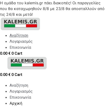
Η ομάδα του kalemis.gr πάει διακοπές! Οι παραγγελίες
που θα καταχωρηθούν 8/8 με 23/8 θα αποσταλλούν από
τις 24/8 και μετά!
Skip
to
content
Αναζήτηση
Λογαριασμός
Επικοινωνία
0.00
€
0
Cart
0.00
€
0
Cart
Αναζήτηση
Λογαριασμός
Επικοινωνία
Αρχική