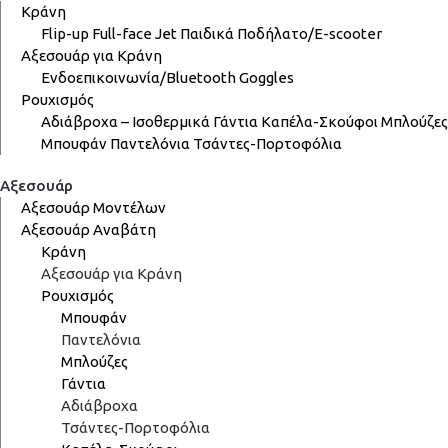
Κράνη
Flip-up
Full-face
Jet
Παιδικά
Ποδήλατο/E-scooter
Αξεσουάρ για Κράνη
Ενδοεπικοινωνία/Bluetooth
Goggles
Ρουχισμός
Αδιάβροχα – Ισοθερμικά
Γάντια
Καπέλα-Σκούφοι
Μπλούζες
Μπουφάν
Παντελόνια
Τσάντες-Πορτοφόλια
Αξεσουάρ
Αξεσουάρ Μοντέλων
Αξεσουάρ Αναβάτη
Κράνη
Αξεσουάρ για Κράνη
Ρουχισμός
Μπουφάν
Παντελόνια
Μπλούζες
Γάντια
Αδιάβροχα
Τσάντες-Πορτοφόλια