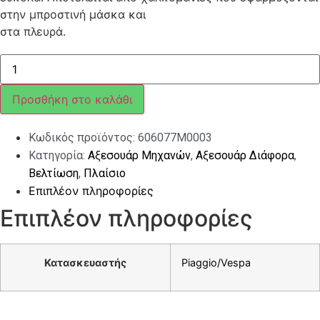
στην μπροστινή μάσκα και
στα πλευρά.
ΑΥΤ/
ΤΑ
ΣΕΤ
VESPA
Προσθήκη στο καλάθι
PRIMAVERA
ΑΝΘΡAKI-
ΜΑΥΡO
Κωδικός προϊόντος:
606077M0003
ELEGANCE
ποσότητα
Κατηγορία:
Αξεσουάρ Μηχανών
,
Αξεσουάρ Διάφορα
,
Βελτίωση
,
Πλαίσιο
Επιπλέον πληροφορίες
Επιπλέον πληροφορίες
Κατασκευαστής
Piaggio/Vespa