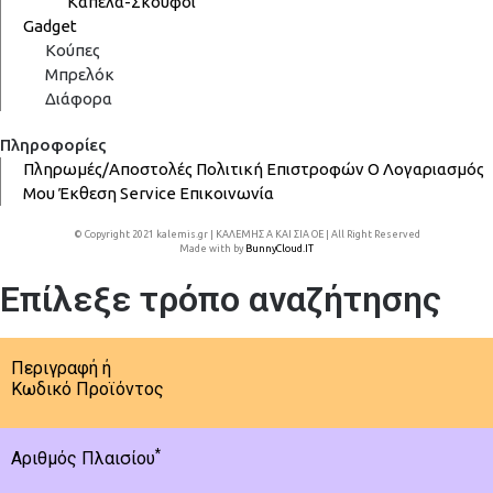
Καπέλα-Σκούφοι
Gadget
Κούπες
Μπρελόκ
Διάφορα
Πληροφορίες
Πληρωμές/Αποστολές
Πολιτική Επιστροφών
Ο Λογαριασμός
Μου
Έκθεση
Service
Επικοινωνία
© Copyright 2021 kalemis.gr | ΚΑΛΕΜΗΣ Α ΚΑΙ ΣΙΑ ΟΕ | All Right Reserved
Made with
by
BunnyCloud.IT
Επίλεξε τρόπο αναζήτησης
Περιγραφή ή
Κωδικό Προϊόντος
*
Αριθμός Πλαισίου