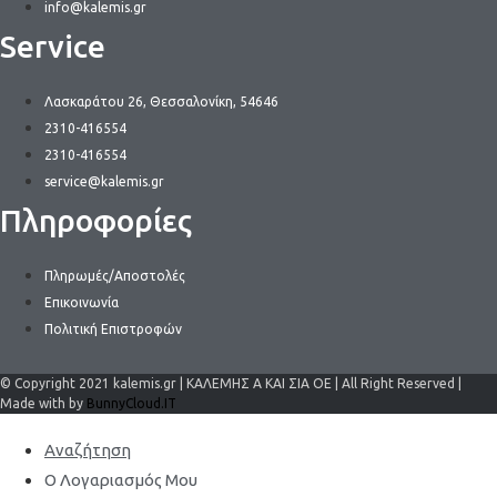
info@kalemis.gr
Service
Λασκαράτου 26, Θεσσαλονίκη, 54646
2310-416554
2310-416554
service@kalemis.gr
Πληροφορίες
Πληρωμές/Αποστολές
Επικοινωνία
Πολιτική Επιστροφών
© Copyright 2021 kalemis.gr | ΚΑΛΕΜΗΣ Α ΚΑΙ ΣΙΑ ΟΕ | All Right Reserved |
Made with by
BunnyCloud.IT
Αναζήτηση
Ο Λογαριασμός Μου