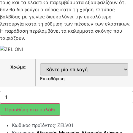
τους και τα ελαστικά παρεμβύσματα εξασφαλίζουν ότι
δεν θα διαφεύγει ο αέρας κατά τη χρήση. Ο τύπος
βαλβίδας με γωνίες διευκολύνει την ευκολότερη
λειτουργία κατά τη ρύθμιση των πιέσεων των ελαστικών.
Η παράδοση περιλαμβάνει τα καλύμματα σκόνης που
ταιριάζουν.
Χρώμα
Εκκαθάριση
ΒΑΛΒΙΔΕΣ
ΕΛΑΣΤΙΚΟΥ
ΣΕΤ
ZELIONI
Προσθήκη στο καλάθι
ποσότητα
Κωδικός προϊόντος:
ZELV01
Κατηγορία:
Αξεσουάρ Μηχανών
,
Αξεσουάρ Διάφορα
,