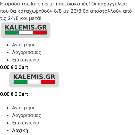
Η ομάδα του kalemis.gr πάει διακοπές! Οι παραγγελίες
που θα καταχωρηθούν 8/8 με 23/8 θα αποσταλλούν από
τις 24/8 και μετά!
Skip
to
content
Αναζήτηση
Λογαριασμός
Επικοινωνία
0.00
€
0
Cart
0.00
€
0
Cart
Αναζήτηση
Λογαριασμός
Επικοινωνία
Αρχική