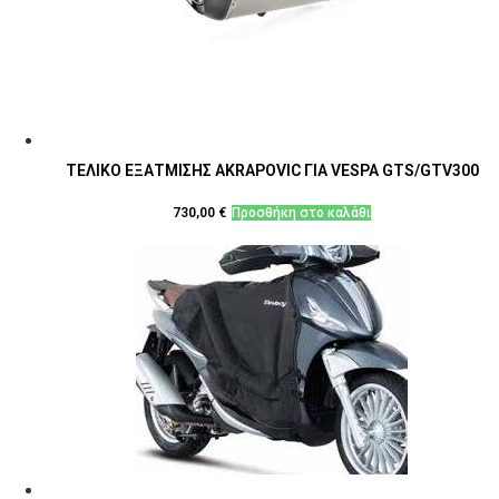
μπορούν
να
επιλεγούν
στη
σελίδα
του
προϊόντος
ΤΕΛΙΚΟ ΕΞΑΤΜΙΣΗΣ AKRAPOVIC ΓΙΑ VESPA GTS/GTV300
730,00
€
Προσθήκη στο καλάθι