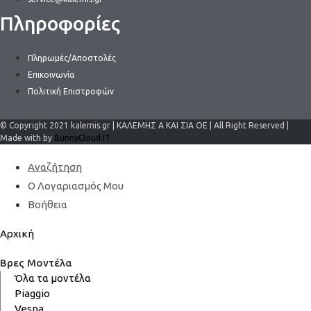
Πληροφορίες
Πληρωμές/Αποστολές
Επικοινωνία
Πολιτική Επιστροφών
© Copyright 2021 kalemis.gr | ΚΑΛΕΜΗΣ Α ΚΑΙ ΣΙΑ ΟΕ | All Right Reserved |
Made with by
BunnyCloud.IT
Αναζήτηση
Ο Λογαριασμός Μου
Βοήθεια
Αρχική
Βρες Μοντέλα
Όλα τα μοντέλα
Piaggio
Vespa