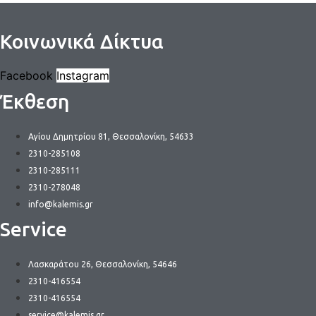
Κοινωνικά Δίκτυα
Facebook
Instagram
Έκθεση
Αγίου Δημητρίου 81, Θεσσαλονίκη, 54633
2310-285108
2310-285111
2310-278048
info@kalemis.gr
Service
Λασκαράτου 26, Θεσσαλονίκη, 54646
2310-416554
2310-416554
service@kalemis.gr