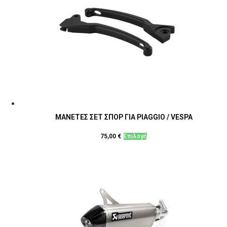
ΜΑΝΕΤΕΣ ΣΕΤ ΣΠΟΡ ΓΙΑ PIAGGIO / VESPA
Αυτό
75,00
€
Επιλογή
το
προϊόν
έχει
πολλαπλές
παραλλαγές.
Οι
επιλογές