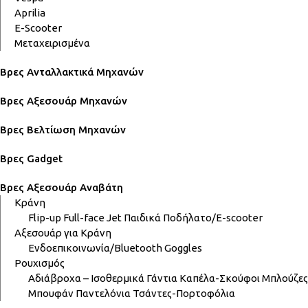
Aprilia
E-Scooter
Μεταχειρισμένα
Βρες Ανταλλακτικά Μηχανών
Βρες Αξεσουάρ Μηχανών
Βρες Βελτίωση Μηχανών
Βρες Gadget
Βρες Αξεσουάρ Αναβάτη
Κράνη
Flip-up
Full-face
Jet
Παιδικά
Ποδήλατο/E-scooter
Αξεσουάρ για Κράνη
Ενδοεπικοινωνία/Bluetooth
Goggles
Ρουχισμός
Αδιάβροχα – Ισοθερμικά
Γάντια
Καπέλα-Σκούφοι
Μπλούζες
Μπουφάν
Παντελόνια
Τσάντες-Πορτοφόλια