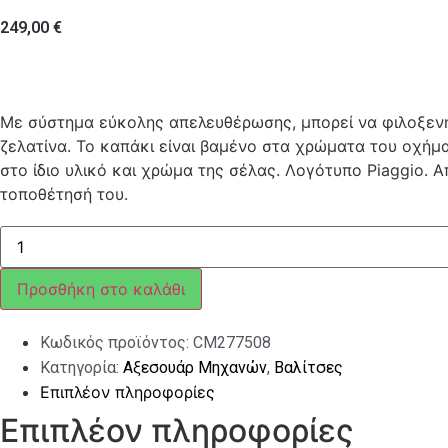
249,00
€
Με σύστημα εύκολης απελευθέρωσης, μπορεί να φιλοξενήσε
ζελατίνα. Το καπάκι είναι βαμένο στα χρώματα του οχήμα
στο ίδιο υλικό και χρώμα της σέλας. Λογότυπο Piaggio. 
τοποθέτησή του.
ΒΑΛΙΤΣΑΚΙ
ΒEVERLY
300
37LT
Προσθήκη στο καλάθι
ΛΕΥΚΟ
505/A
ποσότητα
Κωδικός προϊόντος:
CM277508
Κατηγορία:
Αξεσουάρ Μηχανών
,
Βαλίτσες
Επιπλέον πληροφορίες
Επιπλέον πληροφορίες