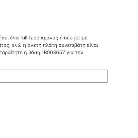
ι ένα full face κράνος ή δύο jet με
τος, ενώ η άνετη πλάτη συνεπιβάτη είναι
Απαραίτητη η βάση 1Β003657 για την