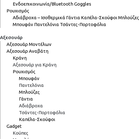
Ενδοεπικοινωνία/Bluetooth
Goggles
Ρουχισμός
Αδιάβροχα – Ισοθερμικά
Γάντια
Καπέλα-Σκούφοι
Μπλούζες
Μπουφάν
Παντελόνια
Τσάντες-Πορτοφόλια
Αξεσουάρ
Αξεσουάρ Μοντέλων
Αξεσουάρ Αναβάτη
Κράνη
Αξεσουάρ για Κράνη
Ρουχισμός
Μπουφάν
Παντελόνια
Μπλούζες
Γάντια
Αδιάβροχα
Τσάντες-Πορτοφόλια
Καπέλα-Σκούφοι
Gadget
Κούπες