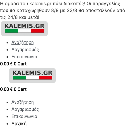
Η ομάδα του kalemis.gr πάει διακοπές! Οι παραγγελίες
που θα καταχωρηθούν 8/8 με 23/8 θα αποσταλλούν από
τις 24/8 και μετά!
Skip
to
content
Αναζήτηση
Λογαριασμός
Επικοινωνία
0.00
€
0
Cart
0.00
€
0
Cart
Αναζήτηση
Λογαριασμός
Επικοινωνία
Αρχική