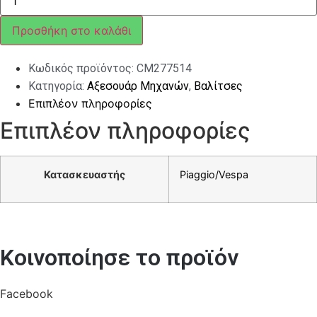
ΒEVERLY
350
37L
Προσθήκη στο καλάθι
ΛΕΥΚΟ
595
ποσότητα
Κωδικός προϊόντος:
CM277514
Κατηγορία:
Αξεσουάρ Μηχανών
,
Βαλίτσες
Επιπλέον πληροφορίες
Επιπλέον πληροφορίες
Κατασκευαστής
Piaggio/Vespa
Κοινοποίησε το προϊόν
Facebook