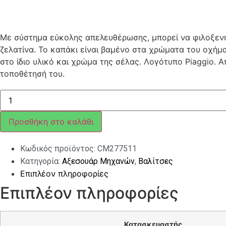
Με σύστημα εύκολης απελευθέρωσης, μπορεί να φιλοξενήσε
ζελατίνα. Το καπάκι είναι βαμένο στα χρώματα του οχήμα
στο ίδιο υλικό και χρώμα της σέλας. Λογότυπο Piaggio. 
τοποθέτησή του.
ΒΑΛΙΤΣΑΚΙ
ΒEVERLY
350
37L
Προσθήκη στο καλάθι
ΜΑΥΡΟ
90/B
ποσότητα
Κωδικός προϊόντος:
CM277511
Κατηγορία:
Αξεσουάρ Μηχανών
,
Βαλίτσες
Επιπλέον πληροφορίες
Επιπλέον πληροφορίες
Κατασκευαστής