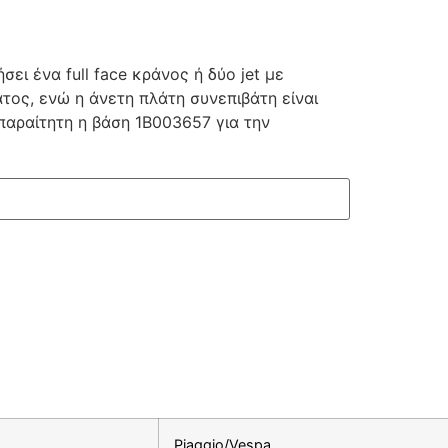
ι ένα full face κράνος ή δύο jet με
τος, ενώ η άνετη πλάτη συνεπιβάτη είναι
Απαραίτητη η βάση 1Β003657 για την
Piaggio/Vespa