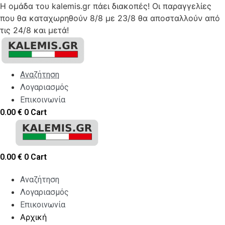
Η ομάδα του kalemis.gr πάει διακοπές! Οι παραγγελίες
που θα καταχωρηθούν 8/8 με 23/8 θα αποσταλλούν από
τις 24/8 και μετά!
Skip
to
content
Αναζήτηση
Λογαριασμός
Επικοινωνία
0.00
€
0
Cart
0.00
€
0
Cart
Αναζήτηση
Λογαριασμός
Επικοινωνία
Αρχική