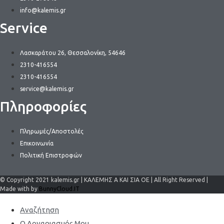
info@kalemis.gr
Service
Λασκαράτου 26, Θεσσαλονίκη, 54646
2310-416554
2310-416554
service@kalemis.gr
Πληροφορίες
Πληρωμές/Αποστολές
Επικοινωνία
Πολιτική Επιστροφών
© Copyright 2021 kalemis.gr | ΚΑΛΕΜΗΣ Α ΚΑΙ ΣΙΑ ΟΕ | All Right Reserved |
Made with by
BunnyCloud.IT
Αναζήτηση
Ο Λογαριασμός Μου