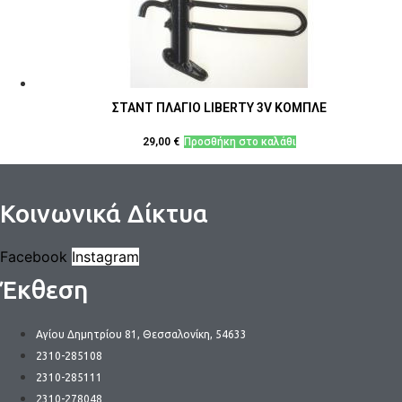
ΣΤΑΝΤ ΠΛΑΓΙΟ LIBERTY 3V ΚΟΜΠΛΕ
29,00
€
Προσθήκη στο καλάθι
Κοινωνικά Δίκτυα
Facebook
Instagram
Έκθεση
Αγίου Δημητρίου 81, Θεσσαλονίκη, 54633
2310-285108
2310-285111
2310-278048