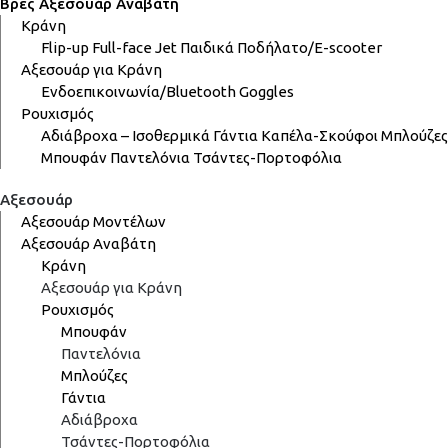
Βρες Αξεσουάρ Αναβάτη
Κράνη
Flip-up
Full-face
Jet
Παιδικά
Ποδήλατο/E-scooter
Αξεσουάρ για Κράνη
Ενδοεπικοινωνία/Bluetooth
Goggles
Ρουχισμός
Αδιάβροχα – Ισοθερμικά
Γάντια
Καπέλα-Σκούφοι
Μπλούζες
Μπουφάν
Παντελόνια
Τσάντες-Πορτοφόλια
Αξεσουάρ
Αξεσουάρ Μοντέλων
Αξεσουάρ Αναβάτη
Κράνη
Αξεσουάρ για Κράνη
Ρουχισμός
Μπουφάν
Παντελόνια
Μπλούζες
Γάντια
Αδιάβροχα
Τσάντες-Πορτοφόλια