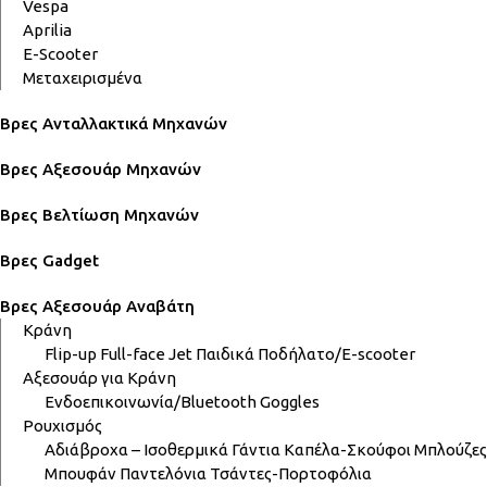
Vespa
Aprilia
E-Scooter
Μεταχειρισμένα
Βρες Ανταλλακτικά Μηχανών
Βρες Αξεσουάρ Μηχανών
Βρες Βελτίωση Μηχανών
Βρες Gadget
Βρες Αξεσουάρ Αναβάτη
Κράνη
Flip-up
Full-face
Jet
Παιδικά
Ποδήλατο/E-scooter
Αξεσουάρ για Κράνη
Ενδοεπικοινωνία/Bluetooth
Goggles
Ρουχισμός
Αδιάβροχα – Ισοθερμικά
Γάντια
Καπέλα-Σκούφοι
Μπλούζες
Μπουφάν
Παντελόνια
Τσάντες-Πορτοφόλια