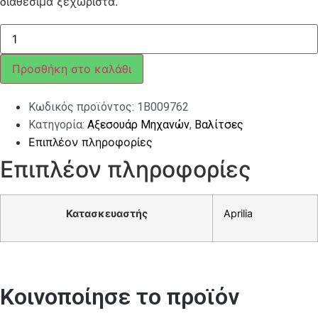
διαθέσιμα ξεχωριστά.
ΒΑΛΙΤΣΑΚΙ
APRILIA
SR
GT/SXR
Προσθήκη στο καλάθι
32LT
ΜΑΥΡΟ
ΑΒΑΦΟ
Κωδικός προϊόντος:
1B009762
ποσότητα
Κατηγορία:
Αξεσουάρ Μηχανών
,
Βαλίτσες
Επιπλέον πληροφορίες
Επιπλέον πληροφορίες
Κατασκευαστής
Aprilia
Κοινοποίησε το προϊόν