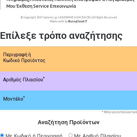
Μου
Έκθεση
Service
Επικοινωνία
© Copyright 2021 kalemis.gr | ΚΑΛΕΜΗΣ Α ΚΑΙ ΣΙΑ ΟΕ | All Right Reserved
Made with
by
BunnyCloud.IT
Επίλεξε τρόπο αναζήτησης
Περιγραφή ή
Κωδικό Προϊόντος
*
Αριθμός Πλαισίου
*
Μοντέλο
* Μόνο για ανταλλακτικά
Αναζήτηση Προϊόντων
Με Κωδικό ή Περιγραφή
Με Αριθμό Πλαισίου