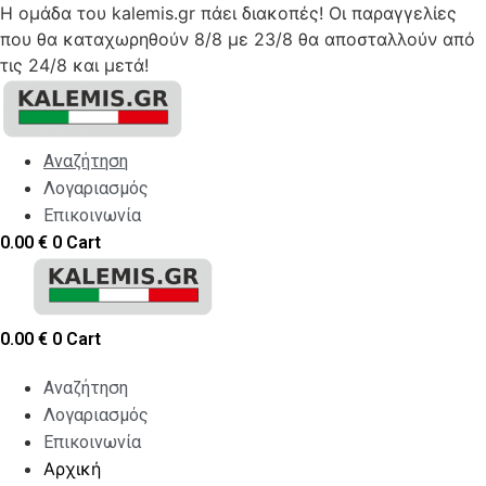
Η ομάδα του kalemis.gr πάει διακοπές! Οι παραγγελίες
που θα καταχωρηθούν 8/8 με 23/8 θα αποσταλλούν από
τις 24/8 και μετά!
Skip
to
content
Αναζήτηση
Λογαριασμός
Επικοινωνία
0.00
€
0
Cart
0.00
€
0
Cart
Αναζήτηση
Λογαριασμός
Επικοινωνία
Αρχική