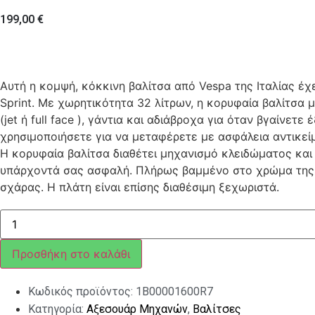
199,00
€
Αυτή η κομψή, κόκκινη βαλίτσα από Vespa της Ιταλίας έχει
Sprint. Με χωρητικότητα 32 λίτρων, η κορυφαία βαλίτσα
(jet ή full face ), γάντια και αδιάβροχα για όταν βγαίνετ
χρησιμοποιήσετε για να μεταφέρετε με ασφάλεια αντικεί
Η κορυφαία βαλίτσα διαθέτει μηχανισμό κλειδώματος και δ
υπάρχοντά σας ασφαλή. Πλήρως βαμμένο στο χρώμα της 
σχάρας. Η πλάτη είναι επίσης διαθέσιμη ξεχωριστά.
ΒΑΛΙΤΣΑΚΙ
VESPA
PRIMAVERA/SPRINT
32LT
Προσθήκη στο καλάθι
ποσότητα
Κωδικός προϊόντος:
1B00001600R7
Κατηγορία:
Αξεσουάρ Μηχανών
,
Βαλίτσες