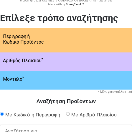
© Copyright 2021 kalemis.gr | ΚΑΛΕΜΗΣ Α ΚΑΙ ΣΙΑ ΟΕ | All Right Reserved
Made with
by
BunnyCloud.IT
Επίλεξε τρόπο αναζήτησης
Περιγραφή ή
Κωδικό Προϊόντος
*
Αριθμός Πλαισίου
*
Μοντέλο
* Μόνο για ανταλλακτικά
Αναζήτηση Προϊόντων
Με Κωδικό ή Περιγραφή
Με Αριθμό Πλαισίου