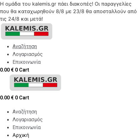
Η ομάδα του kalemis.gr πάει διακοπές! Οι παραγγελίες
που θα καταχωρηθούν 8/8 με 23/8 θα αποσταλλούν από
τις 24/8 και μετά!
Skip
to
content
Αναζήτηση
Λογαριασμός
Επικοινωνία
0.00
€
0
Cart
0.00
€
0
Cart
Αναζήτηση
Λογαριασμός
Επικοινωνία
Αρχική