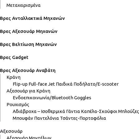
Μεταχειρισμένα
Βρες Ανταλλακτικά Μηχανών
Βρες Αξεσουάρ Μηχανών
Βρες Βελτίωση Μηχανών
Βρες Gadget
Βρες Αξεσουάρ Αναβάτη
Κράνη
Flip-up
Full-face
Jet
Παιδικά
Ποδήλατο/E-scooter
Αξεσουάρ για Κράνη
Ενδοεπικοινωνία/Bluetooth
Goggles
Ρουχισμός
Αδιάβροχα – Ισοθερμικά
Γάντια
Καπέλα-Σκούφοι
Μπλούζες
Μπουφάν
Παντελόνια
Τσάντες-Πορτοφόλια
Αξεσουάρ
Αξεσουάρ Μοντέλων