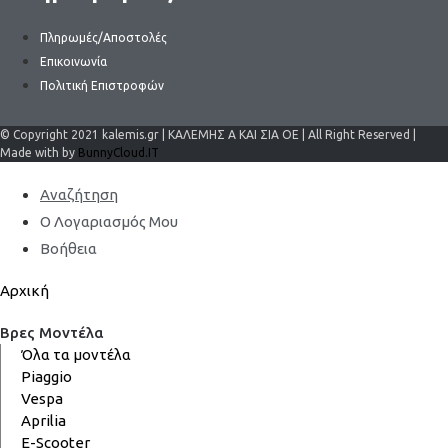
Πληρωμές/Αποστολές
Επικοινωνία
Πολιτική Επιστροφών
© Copyright 2021 kalemis.gr | ΚΑΛΕΜΗΣ Α ΚΑΙ ΣΙΑ ΟΕ | All Right Reserved |
Made with by
BunnyCloud.IT
Αναζήτηση
Ο Λογαριασμός Μου
Βοήθεια
Αρχική
Βρες Μοντέλα
Όλα τα μοντέλα
Piaggio
Vespa
Aprilia
E-Scooter