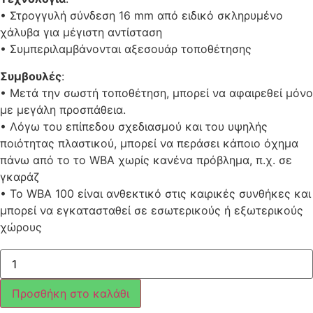
• Στρογγυλή σύνδεση 16 mm από ειδικό σκληρυμένο
χάλυβα για μέγιστη αντίσταση
• Συμπεριλαμβάνονται αξεσουάρ τοποθέτησης
Συμβουλές
:
• Μετά την σωστή τοποθέτηση, μπορεί να αφαιρεθεί μόνο
με μεγάλη προσπάθεια.
• Λόγω του επίπεδου σχεδιασμού και του υψηλής
ποιότητας πλαστικού, μπορεί να περάσει κάποιο όχημα
πάνω από το το WBA χωρίς κανένα πρόβλημα, π.χ. σε
γκαράζ
• Το WBA 100 είναι ανθεκτικό στις καιρικές συνθήκες και
μπορεί να εγκατασταθεί σε εσωτερικούς ή εξωτερικούς
χώρους
ΒΑΣΗ
ΤΟΙΧΟΥ
&
ΔΑΠΕΔΟΥ
Προσθήκη στο καλάθι
ABUS
WBA100