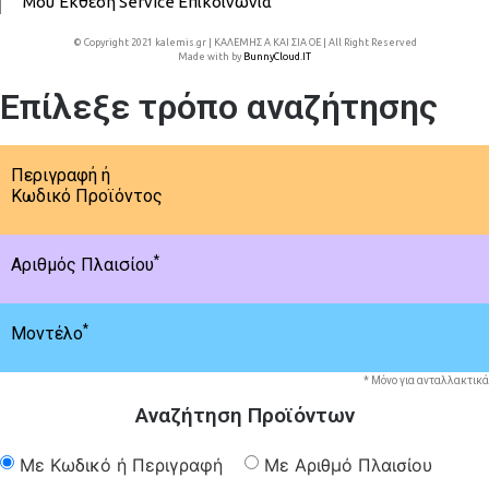
Μου
Έκθεση
Service
Επικοινωνία
© Copyright 2021 kalemis.gr | ΚΑΛΕΜΗΣ Α ΚΑΙ ΣΙΑ ΟΕ | All Right Reserved
Made with
by
BunnyCloud.IT
Επίλεξε τρόπο αναζήτησης
Περιγραφή ή
Κωδικό Προϊόντος
*
Αριθμός Πλαισίου
*
Μοντέλο
* Μόνο για ανταλλακτικά
Αναζήτηση Προϊόντων
Με Κωδικό ή Περιγραφή
Με Αριθμό Πλαισίου