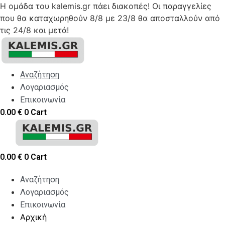
Η ομάδα του kalemis.gr πάει διακοπές! Οι παραγγελίες
που θα καταχωρηθούν 8/8 με 23/8 θα αποσταλλούν από
τις 24/8 και μετά!
Skip
to
content
Αναζήτηση
Λογαριασμός
Επικοινωνία
0.00
€
0
Cart
0.00
€
0
Cart
Αναζήτηση
Λογαριασμός
Επικοινωνία
Αρχική