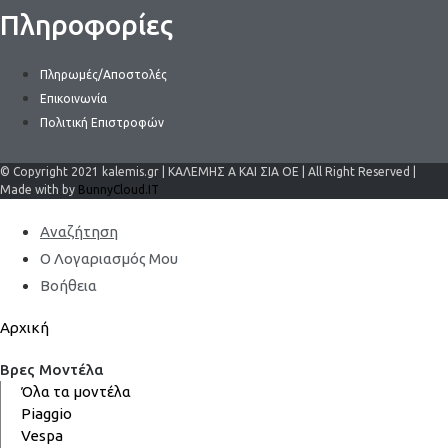
Πληροφορίες
Πληρωμές/Αποστολές
Επικοινωνία
Πολιτική Επιστροφών
© Copyright 2021 kalemis.gr | ΚΑΛΕΜΗΣ Α ΚΑΙ ΣΙΑ ΟΕ | All Right Reserved |
Made with by
BunnyCloud.IT
Αναζήτηση
Ο Λογαριασμός Μου
Βοήθεια
Αρχική
Βρες Μοντέλα
Όλα τα μοντέλα
Piaggio
Vespa