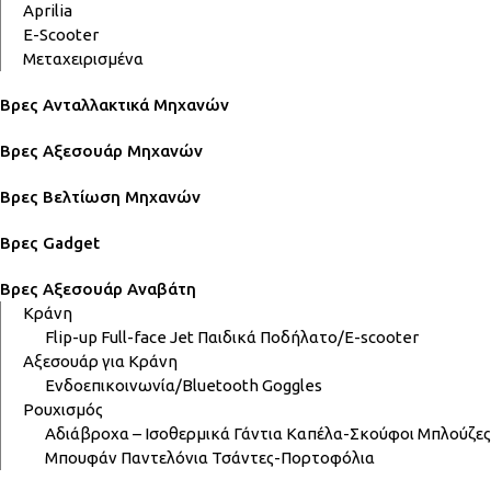
Aprilia
E-Scooter
Μεταχειρισμένα
Βρες Ανταλλακτικά Μηχανών
Βρες Αξεσουάρ Μηχανών
Βρες Βελτίωση Μηχανών
Βρες Gadget
Βρες Αξεσουάρ Αναβάτη
Κράνη
Flip-up
Full-face
Jet
Παιδικά
Ποδήλατο/E-scooter
Αξεσουάρ για Κράνη
Ενδοεπικοινωνία/Bluetooth
Goggles
Ρουχισμός
Αδιάβροχα – Ισοθερμικά
Γάντια
Καπέλα-Σκούφοι
Μπλούζες
Μπουφάν
Παντελόνια
Τσάντες-Πορτοφόλια