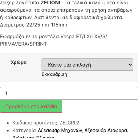
λέιζερ λογότυπο
ZELIONI
. Τα τελικά καλύμματα είναι
αφαιρούμενα, τα οποία επιτρέπουν τη χρήση αντιβάρων
ή καθρεφτών. Διατίθενται σε διαφορετικά χρώματα.
Διάμετρος 22/25mm-115mm
Εφαρμόζουν σε μοντέλα Vespa ET/LX/LXV/S/
PRIMAVERA/SPRINT
Χρώμα
Εκκαθάριση
ΓΚΡΙΠ
ΤΙΜΟΝΙΟΥ
ΣΕΤ
ZELIONI
Προσθήκη στο καλάθι
LX/PRIMAVERA/SPRINT
ποσότητα
Κωδικός προϊόντος:
ZELGR02
Κατηγορία:
Αξεσουάρ Μηχανών
,
Αξεσουάρ Διάφορα
,