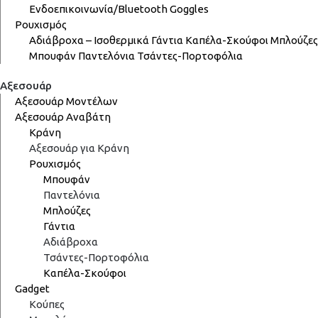
Ενδοεπικοινωνία/Bluetooth
Goggles
Ρουχισμός
Αδιάβροχα – Ισοθερμικά
Γάντια
Καπέλα-Σκούφοι
Μπλούζες
Μπουφάν
Παντελόνια
Τσάντες-Πορτοφόλια
Αξεσουάρ
Αξεσουάρ Μοντέλων
Αξεσουάρ Αναβάτη
Κράνη
Αξεσουάρ για Κράνη
Ρουχισμός
Μπουφάν
Παντελόνια
Μπλούζες
Γάντια
Αδιάβροχα
Τσάντες-Πορτοφόλια
Καπέλα-Σκούφοι
Gadget
Κούπες