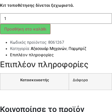
Κιτ τοποθέτησης δίνεται ξεχωριστά.
ΖΕΛΑΤΙΝΑ
ΨΗΛΗ
BIONDI
ΓΙΑ
Προσθήκη στο καλάθι
MEDLEY
125/150
2016-
Κωδικός προϊόντος:
8061267
2018
ποσότητα
Κατηγορία:
Αξεσουάρ Μηχανών
,
Παρμπρίζ
Επιπλέον πληροφορίες
Επιπλέον πληροφορίες
Κατασκευαστής
Διάφορα
Κοινοποίησε το προϊόν