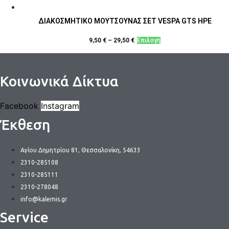
ΔΙΑΚΟΣΜΗΤΙΚΟ ΜΟΥΤΣΟΥΝΑΣ ΣΕΤ VESPA GTS HPE
Αυτό
9,50
€
–
29,50
€
Επιλογή
το
προϊόν
έχει
Κοινωνικά Δίκτυα
πολλαπλές
παραλλαγές.
Facebook
Instagram
Οι
Έκθεση
επιλογές
μπορούν
να
Αγίου Δημητρίου 81, Θεσσαλονίκη, 54633
επιλεγούν
2310-285108
στη
2310-285111
σελίδα
2310-278048
του
info@kalemis.gr
προϊόντος
Service