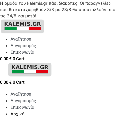
Η ομάδα του kalemis.gr πάει διακοπές! Οι παραγγελίες
που θα καταχωρηθούν 8/8 με 23/8 θα αποσταλλούν από
τις 24/8 και μετά!
Skip
to
content
Αναζήτηση
Λογαριασμός
Επικοινωνία
0.00
€
0
Cart
0.00
€
0
Cart
Αναζήτηση
Λογαριασμός
Επικοινωνία
Αρχική