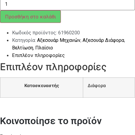
ΣΕΤ
ΧΡΩΜΙΟ
ΓΙΑ
Προσθήκη στο καλάθι
VESPA
PK/PX
ποσότητα
Κωδικός προϊόντος:
61960200
Κατηγορία:
Αξεσουάρ Μηχανών
,
Αξεσουάρ Διάφορα
,
Βελτίωση
,
Πλαίσιο
Επιπλέον πληροφορίες
Επιπλέον πληροφορίες
Κατασκευαστής
Διάφορα
Κοινοποίησε το προϊόν