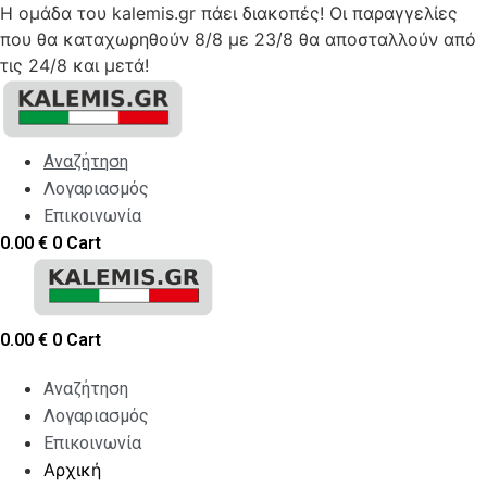
Η ομάδα του kalemis.gr πάει διακοπές! Οι παραγγελίες
που θα καταχωρηθούν 8/8 με 23/8 θα αποσταλλούν από
τις 24/8 και μετά!
Skip
to
content
Αναζήτηση
Λογαριασμός
Επικοινωνία
0.00
€
0
Cart
0.00
€
0
Cart
Αναζήτηση
Λογαριασμός
Επικοινωνία
Αρχική