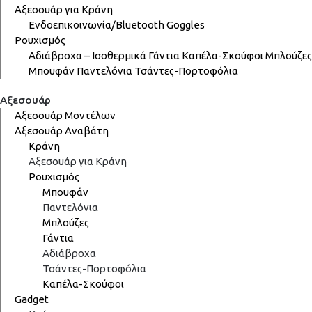
Αξεσουάρ για Κράνη
Ενδοεπικοινωνία/Bluetooth
Goggles
Ρουχισμός
Αδιάβροχα – Ισοθερμικά
Γάντια
Καπέλα-Σκούφοι
Μπλούζες
Μπουφάν
Παντελόνια
Τσάντες-Πορτοφόλια
Αξεσουάρ
Αξεσουάρ Μοντέλων
Αξεσουάρ Αναβάτη
Κράνη
Αξεσουάρ για Κράνη
Ρουχισμός
Μπουφάν
Παντελόνια
Μπλούζες
Γάντια
Αδιάβροχα
Τσάντες-Πορτοφόλια
Καπέλα-Σκούφοι
Gadget