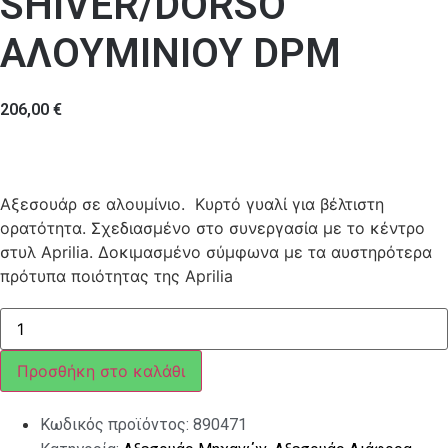
SHIVER/DORSO
ΑΛΟΥΜΙΝΙΟΥ DPM
206,00
€
Αξεσουάρ σε αλουμίνιο. Κυρτό γυαλί για βέλτιστη
ορατότητα. Σχεδιασμένο στο συνεργασία με το κέντρο
στυλ Aprilia. Δοκιμασμένο σύμφωνα με τα αυστηρότερα
πρότυπα ποιότητας της Aprilia
ΚΑΘΡΕΦΤΗΣ
ΑΡΙΣΤ
SHIVER/DORSO
ΑΛΟΥΜΙΝΙΟΥ
Προσθήκη στο καλάθι
DPM
ποσότητα
Κωδικός προϊόντος:
890471