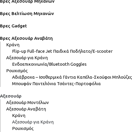
Βρες Αξεσουάρ Μηχανών
Βρες Βελτίωση Μηχανών
Βρες Gadget
Βρες Αξεσουάρ Αναβάτη
Κράνη
Flip-up
Full-face
Jet
Παιδικά
Ποδήλατο/E-scooter
Αξεσουάρ για Κράνη
Ενδοεπικοινωνία/Bluetooth
Goggles
Ρουχισμός
Αδιάβροχα – Ισοθερμικά
Γάντια
Καπέλα-Σκούφοι
Μπλούζες
Μπουφάν
Παντελόνια
Τσάντες-Πορτοφόλια
Αξεσουάρ
Αξεσουάρ Μοντέλων
Αξεσουάρ Αναβάτη
Κράνη
Αξεσουάρ για Κράνη
Ρουχισμός