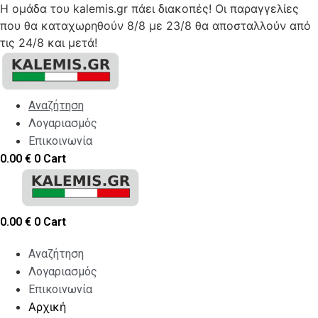
Η ομάδα του kalemis.gr πάει διακοπές! Οι παραγγελίες
που θα καταχωρηθούν 8/8 με 23/8 θα αποσταλλούν από
τις 24/8 και μετά!
Skip
to
content
Αναζήτηση
Λογαριασμός
Επικοινωνία
0.00
€
0
Cart
0.00
€
0
Cart
Αναζήτηση
Λογαριασμός
Επικοινωνία
Αρχική