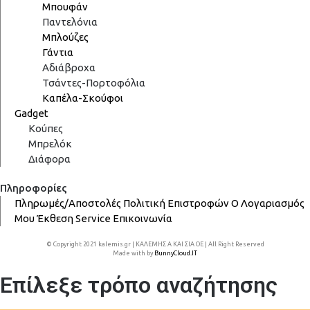
Μπουφάν
Παντελόνια
Μπλούζες
Γάντια
Αδιάβροχα
Τσάντες-Πορτοφόλια
Καπέλα-Σκούφοι
Gadget
Κούπες
Μπρελόκ
Διάφορα
Πληροφορίες
Πληρωμές/Αποστολές
Πολιτική Επιστροφών
Ο Λογαριασμός
Μου
Έκθεση
Service
Επικοινωνία
© Copyright 2021 kalemis.gr | ΚΑΛΕΜΗΣ Α ΚΑΙ ΣΙΑ ΟΕ | All Right Reserved
Made with
by
BunnyCloud.IT
Επίλεξε τρόπο αναζήτησης