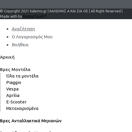
© Copyright 2021 kalemis.gr | ΚΑΛΕΜΗΣ Α ΚΑΙ ΣΙΑ ΟΕ | All Right Reserved |
Made with by
BunnyCloud.IT
Αναζήτηση
Ο Λογαριασμός Μου
Βοήθεια
Αρχική
Βρες Μοντέλα
Όλα τα μοντέλα
Piaggio
Vespa
Aprilia
E-Scooter
Μεταχειρισμένα
Βρες Ανταλλακτικά Μηχανών