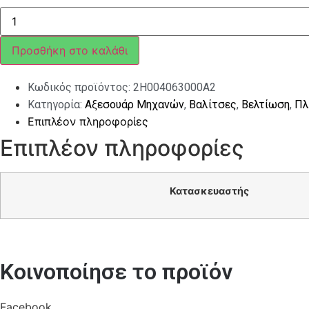
ΚΙΤ
ΑΥΤΟΚΟΛΛΗΤΑ
ΓΙΑ
ΒΑΛΙΤΣΑΚΙ
Προσθήκη στο καλάθι
RACING
60S
ΠΡΑΣΙΝΟ
Κωδικός προϊόντος:
2H004063000A2
ποσότητα
Κατηγορία:
Αξεσουάρ Μηχανών
,
Βαλίτσες
,
Βελτίωση
,
Πλ
Επιπλέον πληροφορίες
Επιπλέον πληροφορίες
Κατασκευαστής
Κοινοποίησε το προϊόν
Facebook