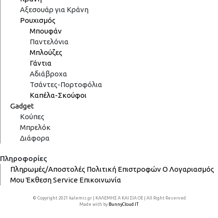
Αξεσουάρ για Κράνη
Ρουχισμός
Μπουφάν
Παντελόνια
Μπλούζες
Γάντια
Αδιάβροχα
Τσάντες-Πορτοφόλια
Καπέλα-Σκούφοι
Gadget
Κούπες
Μπρελόκ
Διάφορα
Πληροφορίες
Πληρωμές/Αποστολές
Πολιτική Επιστροφών
Ο Λογαριασμός
Μου
Έκθεση
Service
Επικοινωνία
© Copyright 2021 kalemis.gr | ΚΑΛΕΜΗΣ Α ΚΑΙ ΣΙΑ ΟΕ | All Right Reserved
Made with
by
BunnyCloud.IT