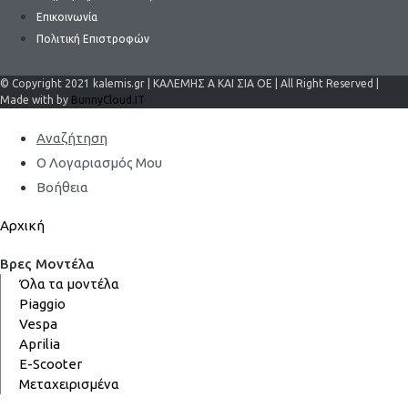
Επικοινωνία
Πολιτική Επιστροφών
© Copyright 2021 kalemis.gr | ΚΑΛΕΜΗΣ Α ΚΑΙ ΣΙΑ ΟΕ | All Right Reserved |
Made with by
BunnyCloud.IT
Αναζήτηση
Ο Λογαριασμός Μου
Βοήθεια
Αρχική
Βρες Μοντέλα
Όλα τα μοντέλα
Piaggio
Vespa
Aprilia
E-Scooter
Μεταχειρισμένα