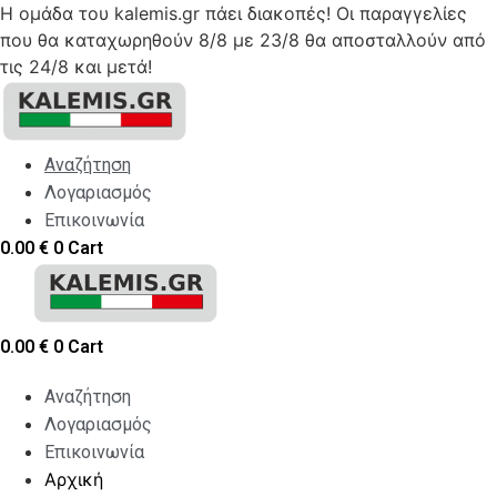
Η ομάδα του kalemis.gr πάει διακοπές! Οι παραγγελίες
που θα καταχωρηθούν 8/8 με 23/8 θα αποσταλλούν από
τις 24/8 και μετά!
Skip
to
content
Αναζήτηση
Λογαριασμός
Επικοινωνία
0.00
€
0
Cart
0.00
€
0
Cart
Αναζήτηση
Λογαριασμός
Επικοινωνία
Αρχική