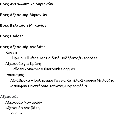
Βρες Ανταλλακτικά Μηχανών
Βρες Αξεσουάρ Μηχανών
Βρες Βελτίωση Μηχανών
Βρες Gadget
Βρες Αξεσουάρ Αναβάτη
Κράνη
Flip-up
Full-face
Jet
Παιδικά
Ποδήλατο/E-scooter
Αξεσουάρ για Κράνη
Ενδοεπικοινωνία/Bluetooth
Goggles
Ρουχισμός
Αδιάβροχα – Ισοθερμικά
Γάντια
Καπέλα-Σκούφοι
Μπλούζες
Μπουφάν
Παντελόνια
Τσάντες-Πορτοφόλια
Αξεσουάρ
Αξεσουάρ Μοντέλων
Αξεσουάρ Αναβάτη
Κράνη