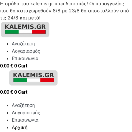
Η ομάδα του kalemis.gr πάει διακοπές! Οι παραγγελίες
που θα καταχωρηθούν 8/8 με 23/8 θα αποσταλλούν από
τις 24/8 και μετά!
Skip
to
content
Αναζήτηση
Λογαριασμός
Επικοινωνία
0.00
€
0
Cart
0.00
€
0
Cart
Αναζήτηση
Λογαριασμός
Επικοινωνία
Αρχική