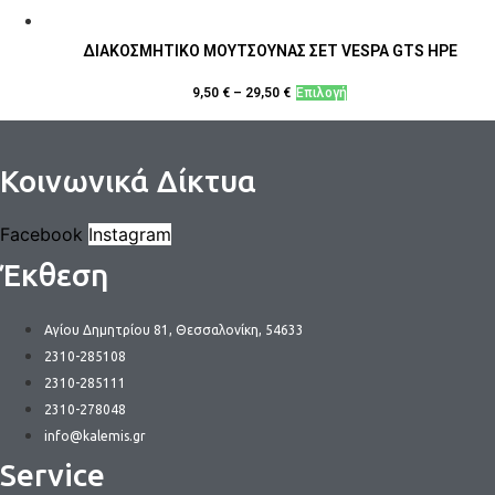
ΔΙΑΚΟΣΜΗΤΙΚΟ ΜΟΥΤΣΟΥΝΑΣ ΣΕΤ VESPA GTS HPE
Αυτό
9,50
€
–
29,50
€
Επιλογή
το
προϊόν
έχει
Κοινωνικά Δίκτυα
πολλαπλές
παραλλαγές.
Facebook
Instagram
Οι
Έκθεση
επιλογές
μπορούν
να
Αγίου Δημητρίου 81, Θεσσαλονίκη, 54633
επιλεγούν
2310-285108
στη
2310-285111
σελίδα
2310-278048
του
info@kalemis.gr
προϊόντος
Service