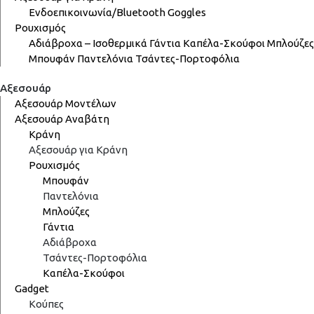
Ενδοεπικοινωνία/Bluetooth
Goggles
Ρουχισμός
Αδιάβροχα – Ισοθερμικά
Γάντια
Καπέλα-Σκούφοι
Μπλούζες
Μπουφάν
Παντελόνια
Τσάντες-Πορτοφόλια
Αξεσουάρ
Αξεσουάρ Μοντέλων
Αξεσουάρ Αναβάτη
Κράνη
Αξεσουάρ για Κράνη
Ρουχισμός
Μπουφάν
Παντελόνια
Μπλούζες
Γάντια
Αδιάβροχα
Τσάντες-Πορτοφόλια
Καπέλα-Σκούφοι
Gadget
Κούπες