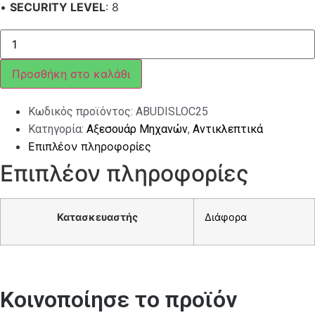
•
SECURITY LEVEL
: 8
ΚΛΕΙΔΑΡΙΑ
ΔΙΣΚΟΦΡΕΝΟΥ
&
ΣΥΝΑΓΕΡΜΟΣ
Προσθήκη στο καλάθι
ABUS
TRI345Y
ΚΙΤΡΙΝΟ
Κωδικός προϊόντος:
ABUDISLOC25
ποσότητα
Κατηγορία:
Αξεσουάρ Μηχανών
,
Αντικλεπτικά
Επιπλέον πληροφορίες
Επιπλέον πληροφορίες
Κατασκευαστής
Διάφορα
Κοινοποίησε το προϊόν