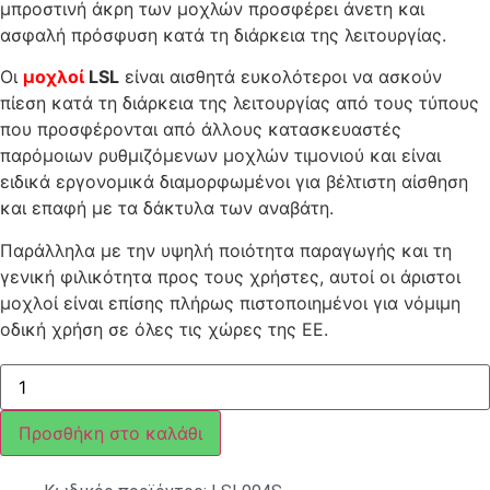
μπροστινή άκρη των μοχλών προσφέρει άνετη και
ασφαλή πρόσφυση κατά τη διάρκεια της λειτουργίας.
Οι
μοχλοί
LSL
είναι αισθητά ευκολότεροι να ασκούν
πίεση κατά τη διάρκεια της λειτουργίας από τους τύπους
που προσφέρονται από άλλους κατασκευαστές
παρόμοιων ρυθμιζόμενων μοχλών τιμονιού και είναι
ειδικά εργονομικά διαμορφωμένοι για βέλτιστη αίσθηση
και επαφή με τα δάκτυλα των αναβάτη.
Παράλληλα με την υψηλή ποιότητα παραγωγής και τη
γενική φιλικότητα προς τους χρήστες, αυτοί οι άριστοι
μοχλοί είναι επίσης πλήρως πιστοποιημένοι για νόμιμη
οδική χρήση σε όλες τις χώρες της ΕΕ.
ΜΑΝΕΤΕΣ
ΣΕΤ
ΡΥΘΜΙΖΟΜΕΝΕΣ
LSL
Προσθήκη στο καλάθι
ΑΣΗΜΙ
VESPA
GTS