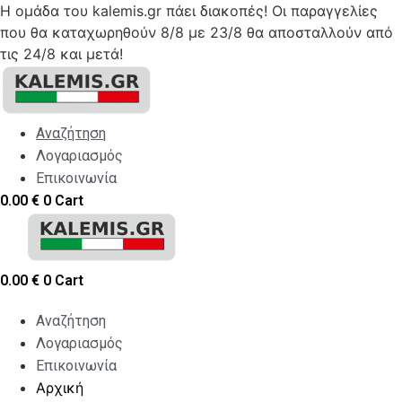
Η ομάδα του kalemis.gr πάει διακοπές! Οι παραγγελίες
που θα καταχωρηθούν 8/8 με 23/8 θα αποσταλλούν από
τις 24/8 και μετά!
Skip
to
content
Αναζήτηση
Λογαριασμός
Επικοινωνία
0.00
€
0
Cart
0.00
€
0
Cart
Αναζήτηση
Λογαριασμός
Επικοινωνία
Αρχική