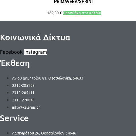
PRIMAVERA/SPRINT
139,00
€
Προσθήκη στο καλάθι
Κοινωνικά Δίκτυα
Facebook
Instagram
Έκθεση
Αγίου Δημητρίου 81, Θεσσαλονίκη, 54633
2310-285108
2310-285111
2310-278048
info@kalemis.gr
Service
Λασκαράτου 26, Θεσσαλονίκη, 54646