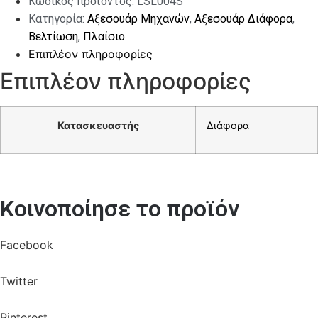
Κωδικός προϊόντος:
LSL004S
ποσότητα
Κατηγορία:
Αξεσουάρ Μηχανών
,
Αξεσουάρ Διάφορα
,
Βελτίωση
,
Πλαίσιο
Επιπλέον πληροφορίες
Επιπλέον πληροφορίες
Κατασκευαστής
Διάφορα
Κοινοποίησε το προϊόν
Facebook
Twitter
Pinterest