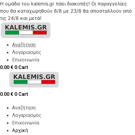
Η ομάδα του kalemis.gr πάει διακοπές! Οι παραγγελίες
που θα καταχωρηθούν 8/8 με 23/8 θα αποσταλλούν από
τις 24/8 και μετά!
Skip
to
content
Αναζήτηση
Λογαριασμός
Επικοινωνία
0.00
€
0
Cart
0.00
€
0
Cart
Αναζήτηση
Λογαριασμός
Επικοινωνία
Αρχική