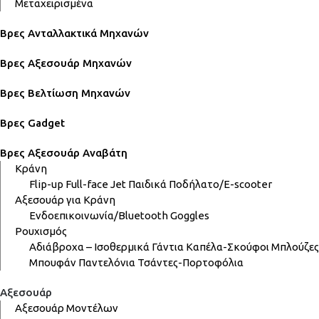
Μεταχειρισμένα
Βρες Ανταλλακτικά Μηχανών
Βρες Αξεσουάρ Μηχανών
Βρες Βελτίωση Μηχανών
Βρες Gadget
Βρες Αξεσουάρ Αναβάτη
Κράνη
Flip-up
Full-face
Jet
Παιδικά
Ποδήλατο/E-scooter
Αξεσουάρ για Κράνη
Ενδοεπικοινωνία/Bluetooth
Goggles
Ρουχισμός
Αδιάβροχα – Ισοθερμικά
Γάντια
Καπέλα-Σκούφοι
Μπλούζες
Μπουφάν
Παντελόνια
Τσάντες-Πορτοφόλια
Αξεσουάρ
Αξεσουάρ Μοντέλων