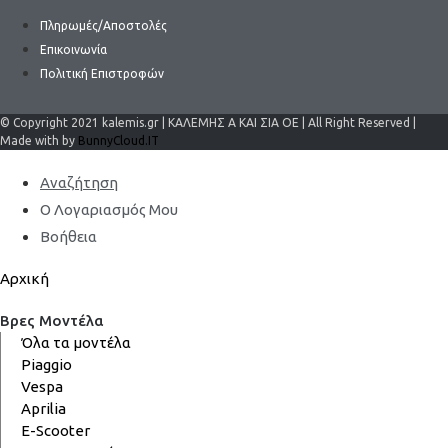
Πληρωμές/Αποστολές
Επικοινωνία
Πολιτική Επιστροφών
© Copyright 2021 kalemis.gr | ΚΑΛΕΜΗΣ Α ΚΑΙ ΣΙΑ ΟΕ | All Right Reserved |
Made with by
BunnyCloud.IT
Αναζήτηση
Ο Λογαριασμός Μου
Βοήθεια
Αρχική
Βρες Μοντέλα
Όλα τα μοντέλα
Piaggio
Vespa
Aprilia
E-Scooter