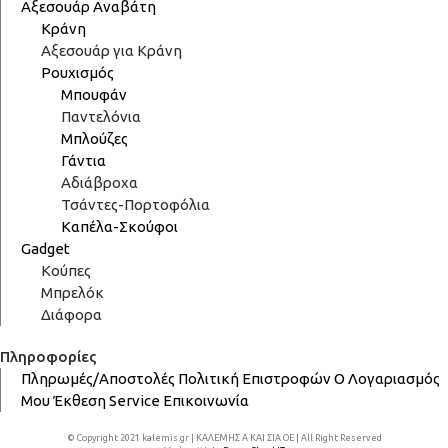
Αξεσουάρ Αναβάτη
Κράνη
Αξεσουάρ για Κράνη
Ρουχισμός
Μπουφάν
Παντελόνια
Μπλούζες
Γάντια
Αδιάβροχα
Τσάντες-Πορτοφόλια
Καπέλα-Σκούφοι
Gadget
Κούπες
Μπρελόκ
Διάφορα
Πληροφορίες
Πληρωμές/Αποστολές
Πολιτική Επιστροφών
Ο Λογαριασμός
Μου
Έκθεση
Service
Επικοινωνία
© Copyright 2021 kalemis.gr | ΚΑΛΕΜΗΣ Α ΚΑΙ ΣΙΑ ΟΕ | All Right Reserved