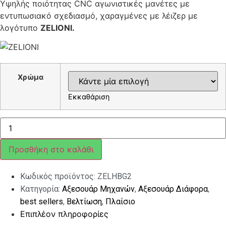
Υψηλής ποιότητας CNC αγωνιστικές μανέτες με
εντυπωσιακό σχεδιασμό, χαραγμένες με λέιζερ με
λογότυπο
ZELIONI.
Χρώμα
Εκκαθάριση
ΜΑΝΕΤΕΣ
ΣΠΟΡ
ΚΟΝΤΕΣ
ZELIONI
Προσθήκη στο καλάθι
VESPA
GTS
ποσότητα
Κωδικός προϊόντος:
ZELHBG2
Κατηγορία:
Αξεσουάρ Μηχανών
,
Αξεσουάρ Διάφορα
,
best sellers
,
Βελτίωση
,
Πλαίσιο
Επιπλέον πληροφορίες