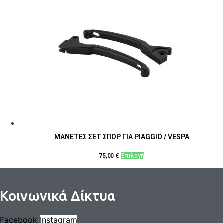
ΜΑΝΕΤΕΣ ΣΕΤ ΣΠΟΡ ΓΙΑ PIAGGIO / VESPA
Αυτό
75,00
€
Επιλογή
το
προϊόν
έχει
Κοινωνικά Δίκτυα
πολλαπλές
παραλλαγές.
Facebook
Instagram