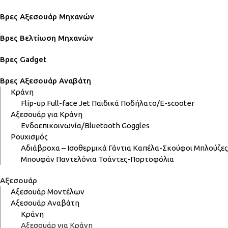
Βρες Αξεσουάρ Μηχανών
Βρες Βελτίωση Μηχανών
Βρες Gadget
Βρες Αξεσουάρ Αναβάτη
Κράνη
Flip-up
Full-face
Jet
Παιδικά
Ποδήλατο/E-scooter
Αξεσουάρ για Κράνη
Ενδοεπικοινωνία/Bluetooth
Goggles
Ρουχισμός
Αδιάβροχα – Ισοθερμικά
Γάντια
Καπέλα-Σκούφοι
Μπλούζες
Μπουφάν
Παντελόνια
Τσάντες-Πορτοφόλια
Αξεσουάρ
Αξεσουάρ Μοντέλων
Αξεσουάρ Αναβάτη
Κράνη
Αξεσουάρ για Κράνη