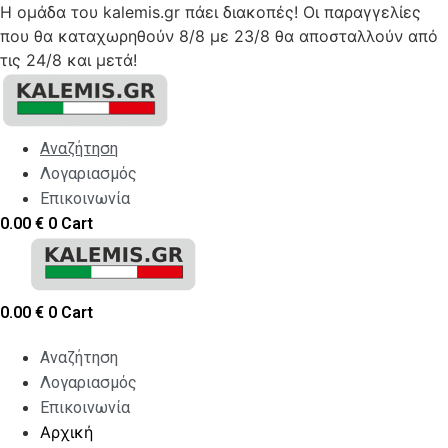
Η ομάδα του kalemis.gr πάει διακοπές! Οι παραγγελίες
που θα καταχωρηθούν 8/8 με 23/8 θα αποσταλλούν από
τις 24/8 και μετά!
Skip
to
content
Αναζήτηση
Λογαριασμός
Επικοινωνία
0.00
€
0
Cart
0.00
€
0
Cart
Αναζήτηση
Λογαριασμός
Επικοινωνία
Αρχική