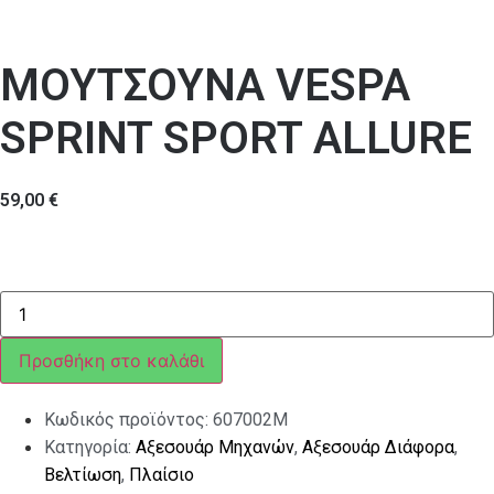
ΜΟΥΤΣΟΥΝΑ VESPA
SPRINT SPORT ALLURE
59,00
€
ΜΟΥΤΣΟΥΝΑ
VESPA
SPRINT
SPORT
Προσθήκη στο καλάθι
ALLURE
ποσότητα
Κωδικός προϊόντος:
607002M
Κατηγορία:
Αξεσουάρ Μηχανών
,
Αξεσουάρ Διάφορα
,
Βελτίωση
,
Πλαίσιο