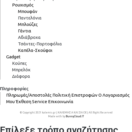
Ρουχισμός
Μπουφάν
Παντελόνια
Μπλούζες
Γάντια
Αδιάβροχα
Τσάντες-Πορτοφόλια
Καπέλα-Σκούφοι
Gadget
Κούπες
Μπρελόκ
Διάφορα
Πληροφορίες
Πληρωμές/Αποστολές
Πολιτική Επιστροφών
Ο Λογαριασμός
Μου
Έκθεση
Service
Επικοινωνία
© Copyright 2021 kalemis.gr | ΚΑΛΕΜΗΣ Α ΚΑΙ ΣΙΑ ΟΕ | All Right Reserved
Made with
by
BunnyCloud.IT
Επίλεξε τρόπο αναζήτησης