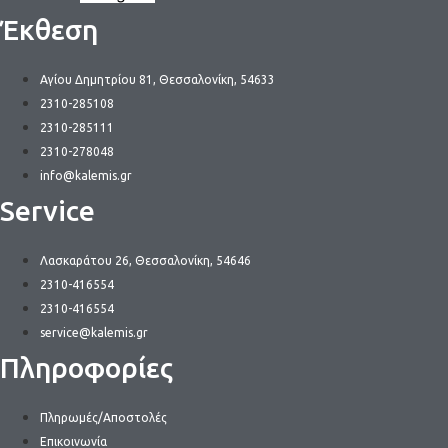
Οι
Έκθεση
επιλογές
μπορούν
να
Αγίου Δημητρίου 81, Θεσσαλονίκη, 54633
επιλεγούν
2310-285108
στη
2310-285111
σελίδα
2310-278048
του
info@kalemis.gr
προϊόντος
Service
Λασκαράτου 26, Θεσσαλονίκη, 54646
2310-416554
2310-416554
service@kalemis.gr
Πληροφορίες
Πληρωμές/Αποστολές
Επικοινωνία