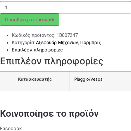
ΠΑΡΜΠΡΙΖ
ΚΟΝΤΟ
ΦΙΜΕ
PIAGGIO
Προσθήκη στο καλάθι
MEDLEY
2020
ποσότητα
Κωδικός προϊόντος:
1B007247
Κατηγορία:
Αξεσουάρ Μηχανών
,
Παρμπρίζ
Επιπλέον πληροφορίες
Επιπλέον πληροφορίες
Κατασκευαστής
Piaggio/Vespa
Κοινοποίησε το προϊόν
Facebook