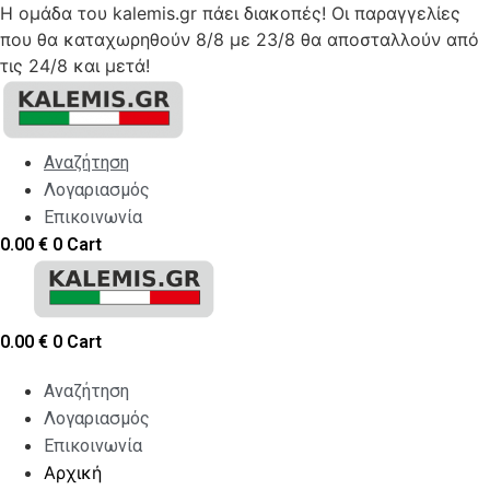
Η ομάδα του kalemis.gr πάει διακοπές! Οι παραγγελίες
που θα καταχωρηθούν 8/8 με 23/8 θα αποσταλλούν από
τις 24/8 και μετά!
Skip
to
content
Αναζήτηση
Λογαριασμός
Επικοινωνία
0.00
€
0
Cart
0.00
€
0
Cart
Αναζήτηση
Λογαριασμός
Επικοινωνία
Αρχική