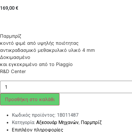
169,00
€
Παρμπρίζ
κοντό φιμέ από υψηλής ποιότητας
αντικραδασμικό μεθακρυλικό υλικό 4 mm
Δοκιμασμένο
και εγκεκριμένο από το Piaggio
R&D Center
ΠΑΡΜΠΡΙΖ
BEVERLY
E5
300/400
Προσθήκη στο καλάθι
ΚΟΝΤΟ
ΦΙΜΕ
ποσότητα
Κωδικός προϊόντος:
1B011487
Κατηγορία:
Αξεσουάρ Μηχανών
,
Παρμπρίζ
Επιπλέον πληροφορίες