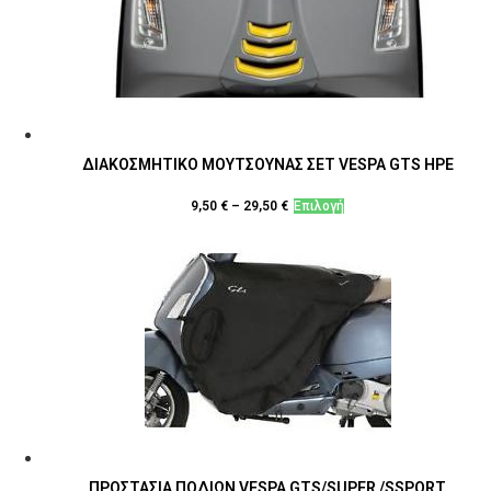
ΔΙΑΚΟΣΜΗΤΙΚΟ ΜΟΥΤΣΟΥΝΑΣ ΣΕΤ VESPA GTS HPE
Αυτό
9,50
€
–
29,50
€
Επιλογή
το
προϊόν
έχει
πολλαπλές
παραλλαγές.
Οι
επιλογές
μπορούν
να
επιλεγούν
ΠΡΟΣΤΑΣΙΑ ΠΟΔΙΩΝ VESPA GTS/SUPER /SSPORT