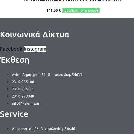
στη
σελίδα
141,00
€
Προσθήκη στο καλάθι
του
προϊόντος
Κοινωνικά Δίκτυα
Facebook
Instagram
Έκθεση
Αγίου Δημητρίου 81, Θεσσαλονίκη, 54633
2310-285108
2310-285111
2310-278048
info@kalemis.gr
Service
Λασκαράτου 26, Θεσσαλονίκη, 54646