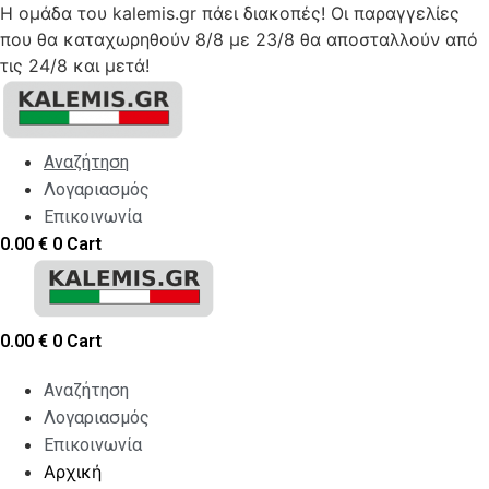
Η ομάδα του kalemis.gr πάει διακοπές! Οι παραγγελίες
που θα καταχωρηθούν 8/8 με 23/8 θα αποσταλλούν από
τις 24/8 και μετά!
Skip
to
content
Αναζήτηση
Λογαριασμός
Επικοινωνία
0.00
€
0
Cart
0.00
€
0
Cart
Αναζήτηση
Λογαριασμός
Επικοινωνία
Αρχική