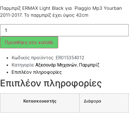
Παρμπρίζ ERMAX Light Black για Piaggio Mp3 Yourban
2011-2017. Το παρμπρίζ έχει ύψος 42cm
ΠΑΡΜΠΡΙΖ
ERMAX
MP3
YOURBAN
Προσθήκη στο καλάθι
2011-
17
ΨΗΛΟ
Κωδικός προϊόντος:
ER015354012
LIGHT
BLACK
Κατηγορία:
Αξεσουάρ Μηχανών
,
Παρμπρίζ
ποσότητα
Επιπλέον πληροφορίες
Επιπλέον πληροφορίες
Κατασκευαστής
Διάφορα