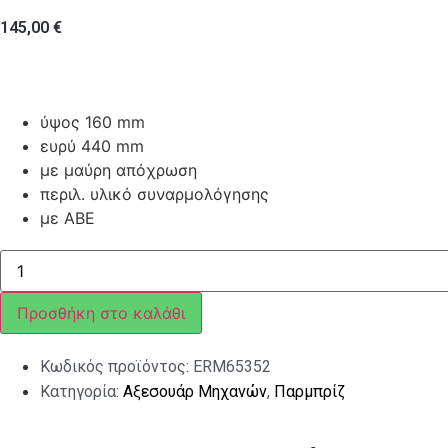
145,00
€
ύψος 160 mm
ευρύ 440 mm
με μαύρη απόχρωση
περιλ. υλικό συναρμολόγησης
με ABE
ΠΑΡΜΠΡΙΖ
ERMAX
PICCOLO
ΜΑΥΡΟ
Προσθήκη στο καλάθι
ΓΙΑ
VESPA
LX
Κωδικός προϊόντος:
ERM65352
ποσότητα
Κατηγορία:
Αξεσουάρ Μηχανών
,
Παρμπρίζ