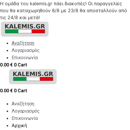
Η ομάδα του kalemis.gr πάει διακοπές! Οι παραγγελίες
που θα καταχωρηθούν 8/8 με 23/8 θα αποσταλλούν από
τις 24/8 και μετά!
Skip
to
content
Αναζήτηση
Λογαριασμός
Επικοινωνία
0.00
€
0
Cart
0.00
€
0
Cart
Αναζήτηση
Λογαριασμός
Επικοινωνία
Αρχική