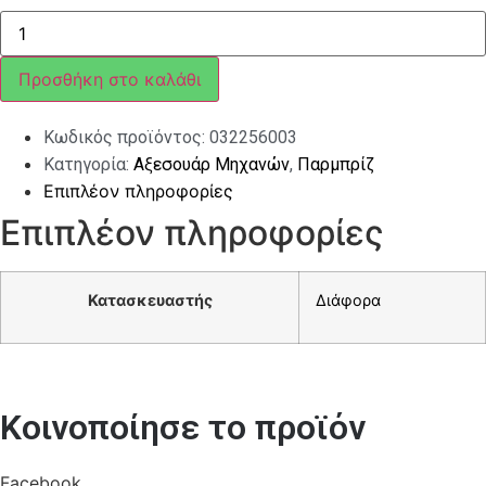
ΠΑΡΜΠΡΙΖ
ERMAX
SPORT
ΓΙΑ
Προσθήκη στο καλάθι
GILERA
FUOCO
ποσότητα
Κωδικός προϊόντος:
032256003
Κατηγορία:
Αξεσουάρ Μηχανών
,
Παρμπρίζ
Επιπλέον πληροφορίες
Επιπλέον πληροφορίες
Κατασκευαστής
Διάφορα
Κοινοποίησε το προϊόν
Facebook