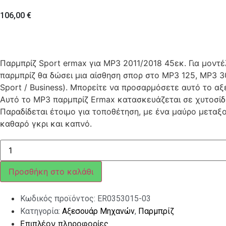
106,00
€
Παρμπρίζ Sport ermax για MP3 2011/2018 45εκ. Για μοντέ
παρμπρίζ θα δώσει μια αίσθηση σπορ στο MP3 125, MP3 3
Sport / Business). Μπορείτε να προσαρμόσετε αυτό το α
Αυτό το MP3 παρμπρίζ Ermax κατασκευάζεται σε χυτοσ
Παραδίδεται έτοιμο για τοποθέτηση, με ένα μαύρο μετα
καθαρό γκρι και καπνό.
ΠΑΡΜΠΡΙΖ
ERMAX
SPORT
MP3
Προσθήκη στο καλάθι
BUSS/SPORT/TOURING
2018-
19
Κωδικός προϊόντος:
ER0353015-03
LIGHT
BLACK
Κατηγορία:
Αξεσουάρ Μηχανών
,
Παρμπρίζ
ποσότητα
Επιπλέον πληροφορίες