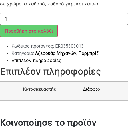
σε χρώματα καθαρό, καθαρό γκρι και καπνό.
ΠΑΡΜΠΡΙΖ
ERMAX
SPORT
MP3
Προσθήκη στο καλάθι
BUSS/SPORT/TOURING
LIGHT
BLACK
Κωδικός προϊόντος:
ER035303013
ποσότητα
Κατηγορία:
Αξεσουάρ Μηχανών
,
Παρμπρίζ
Επιπλέον πληροφορίες
Επιπλέον πληροφορίες
Κατασκευαστής
Διάφορα
Κοινοποίησε το προϊόν