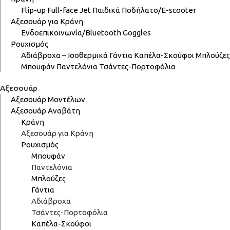
Flip-up
Full-face
Jet
Παιδικά
Ποδήλατο/E-scooter
Αξεσουάρ για Κράνη
Ενδοεπικοινωνία/Bluetooth
Goggles
Ρουχισμός
Αδιάβροχα – Ισοθερμικά
Γάντια
Καπέλα-Σκούφοι
Μπλούζες
Μπουφάν
Παντελόνια
Τσάντες-Πορτοφόλια
Αξεσουάρ
Αξεσουάρ Μοντέλων
Αξεσουάρ Αναβάτη
Κράνη
Αξεσουάρ για Κράνη
Ρουχισμός
Μπουφάν
Παντελόνια
Μπλούζες
Γάντια
Αδιάβροχα
Τσάντες-Πορτοφόλια
Καπέλα-Σκούφοι