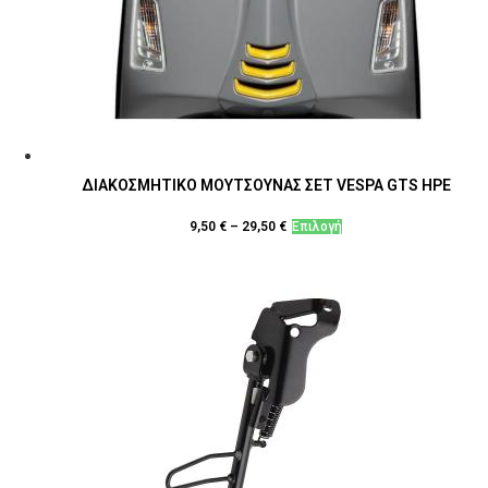
ΔΙΑΚΟΣΜΗΤΙΚΟ ΜΟΥΤΣΟΥΝΑΣ ΣΕΤ VESPA GTS HPE
Αυτό
9,50
€
–
29,50
€
Επιλογή
το
προϊόν
έχει
πολλαπλές
παραλλαγές.
Οι
επιλογές
μπορούν
να
επιλεγούν