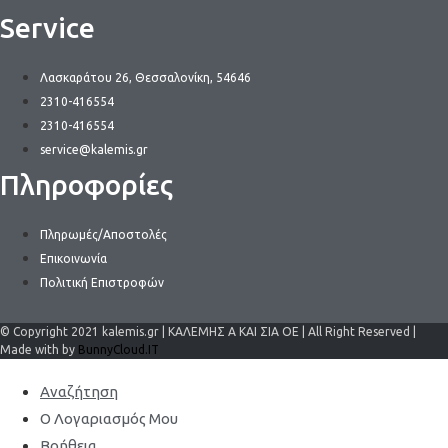
Service
Λασκαράτου 26, Θεσσαλονίκη, 54646
2310-416554
2310-416554
service@kalemis.gr
Πληροφορίες
Πληρωμές/Αποστολές
Επικοινωνία
Πολιτική Επιστροφών
© Copyright 2021 kalemis.gr | ΚΑΛΕΜΗΣ Α ΚΑΙ ΣΙΑ ΟΕ | All Right Reserved |
Made with by
BunnyCloud.IT
Αναζήτηση
Ο Λογαριασμός Μου
Βοήθεια