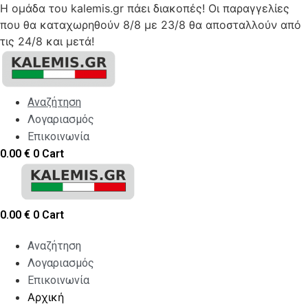
Η ομάδα του kalemis.gr πάει διακοπές! Οι παραγγελίες
που θα καταχωρηθούν 8/8 με 23/8 θα αποσταλλούν από
τις 24/8 και μετά!
Skip
to
content
Αναζήτηση
Λογαριασμός
Επικοινωνία
0.00
€
0
Cart
0.00
€
0
Cart
Αναζήτηση
Λογαριασμός
Επικοινωνία
Αρχική