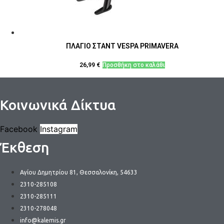
στη
σελίδα
του
προϊόντος
ΠΛΑΓΙΟ ΣΤΑΝΤ VESPA PRIMAVERA
26,99
€
Προσθήκη στο καλάθι
Κοινωνικά Δίκτυα
Facebook
Instagram
Έκθεση
Αγίου Δημητρίου 81, Θεσσαλονίκη, 54633
2310-285108
2310-285111
2310-278048
info@kalemis.gr