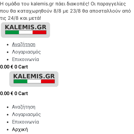
Η ομάδα του kalemis.gr πάει διακοπές! Οι παραγγελίες
που θα καταχωρηθούν 8/8 με 23/8 θα αποσταλλούν από
τις 24/8 και μετά!
Skip
to
content
Αναζήτηση
Λογαριασμός
Επικοινωνία
0.00
€
0
Cart
0.00
€
0
Cart
Αναζήτηση
Λογαριασμός
Επικοινωνία
Αρχική