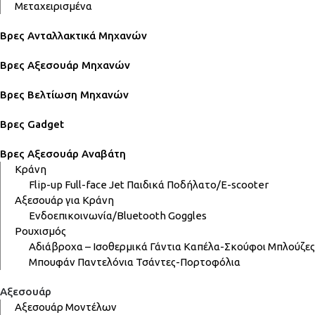
Μεταχειρισμένα
Βρες Ανταλλακτικά Μηχανών
Βρες Αξεσουάρ Μηχανών
Βρες Βελτίωση Μηχανών
Βρες Gadget
Βρες Αξεσουάρ Αναβάτη
Κράνη
Flip-up
Full-face
Jet
Παιδικά
Ποδήλατο/E-scooter
Αξεσουάρ για Κράνη
Ενδοεπικοινωνία/Bluetooth
Goggles
Ρουχισμός
Αδιάβροχα – Ισοθερμικά
Γάντια
Καπέλα-Σκούφοι
Μπλούζες
Μπουφάν
Παντελόνια
Τσάντες-Πορτοφόλια
Αξεσουάρ
Αξεσουάρ Μοντέλων