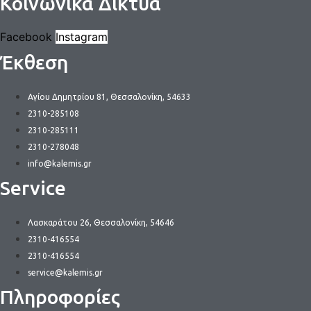
Κοινωνικά Δίκτυα
πολλαπλές
παραλλαγές.
Facebook
Instagram
Οι
Έκθεση
επιλογές
μπορούν
να
Αγίου Δημητρίου 81, Θεσσαλονίκη, 54633
επιλεγούν
2310-285108
στη
2310-285111
σελίδα
2310-278048
του
info@kalemis.gr
προϊόντος
Service
Λασκαράτου 26, Θεσσαλονίκη, 54646
2310-416554
2310-416554
service@kalemis.gr
Πληροφορίες