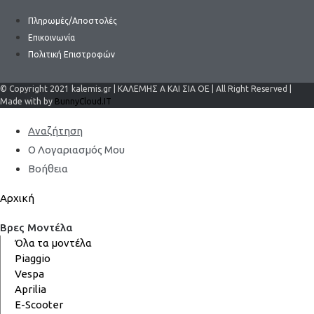
Πληρωμές/Αποστολές
Επικοινωνία
Πολιτική Επιστροφών
© Copyright 2021 kalemis.gr | ΚΑΛΕΜΗΣ Α ΚΑΙ ΣΙΑ ΟΕ | All Right Reserved |
Made with by
BunnyCloud.IT
Αναζήτηση
Ο Λογαριασμός Μου
Βοήθεια
Αρχική
Βρες Μοντέλα
Όλα τα μοντέλα
Piaggio
Vespa
Aprilia
E-Scooter