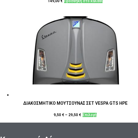
149,00
€
Προσθήκη στο καλάθι
ΔΙΑΚΟΣΜΗΤΙΚΟ ΜΟΥΤΣΟΥΝΑΣ ΣΕΤ VESPA GTS HPE
Αυτό
9,50
€
–
29,50
€
Επιλογή
το
προϊόν
έχει