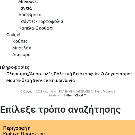
Μπλούζες
Γάντια
Αδιάβροχα
Τσάντες-Πορτοφόλια
Καπέλα-Σκούφοι
Gadget
Κούπες
Μπρελόκ
Διάφορα
Πληροφορίες
Πληρωμές/Αποστολές
Πολιτική Επιστροφών
Ο Λογαριασμός
Μου
Έκθεση
Service
Επικοινωνία
© Copyright 2021 kalemis.gr | ΚΑΛΕΜΗΣ Α ΚΑΙ ΣΙΑ ΟΕ | All Right Reserved
Made with
by
BunnyCloud.IT
Επίλεξε τρόπο αναζήτησης
Περιγραφή ή
Κωδικό Προϊόντος