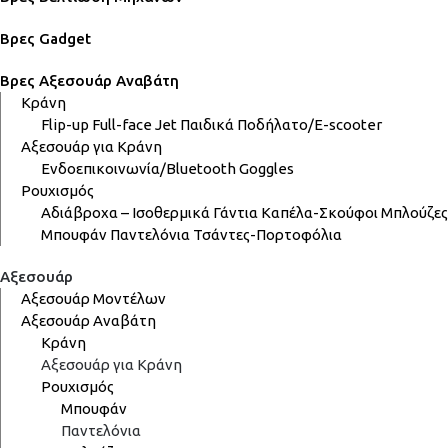
Βρες Gadget
Βρες Αξεσουάρ Αναβάτη
Κράνη
Flip-up
Full-face
Jet
Παιδικά
Ποδήλατο/E-scooter
Αξεσουάρ για Κράνη
Ενδοεπικοινωνία/Bluetooth
Goggles
Ρουχισμός
Αδιάβροχα – Ισοθερμικά
Γάντια
Καπέλα-Σκούφοι
Μπλούζες
Μπουφάν
Παντελόνια
Τσάντες-Πορτοφόλια
Αξεσουάρ
Αξεσουάρ Μοντέλων
Αξεσουάρ Αναβάτη
Κράνη
Αξεσουάρ για Κράνη
Ρουχισμός
Μπουφάν
Παντελόνια