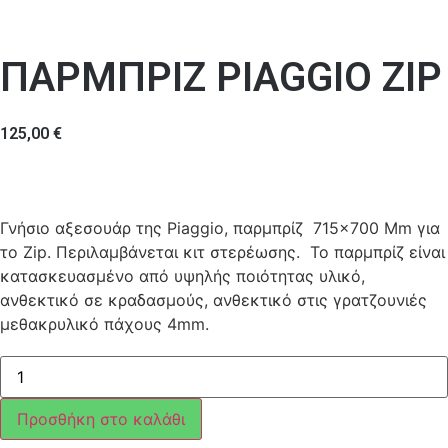
ΠΑΡΜΠΡΙΖ PIAGGIO ZIP
125,00
€
Γνήσιο αξεσουάρ της Piaggio, παρμπρίζ 715×700 Mm για
το Zip. Περιλαμβάνεται κιτ στερέωσης. Το παρμπρίζ είναι
κατασκευασμένο από υψηλής ποιότητας υλικό,
ανθεκτικό σε κραδασμούς, ανθεκτικό στις γρατζουνιές
μεθακρυλικό πάχους 4mm.
ΠΑΡΜΠΡΙΖ
PIAGGIO
ZIP
ποσότητα
Προσθήκη στο καλάθι