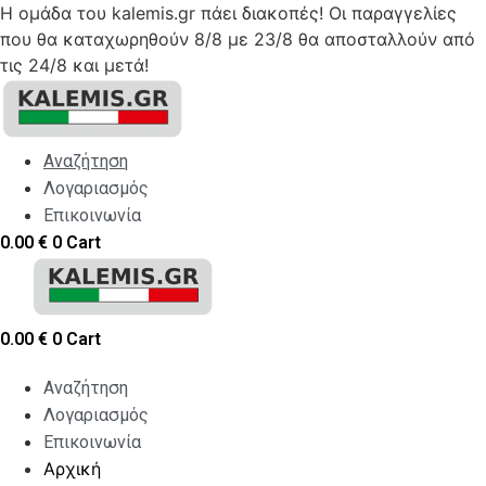
Η ομάδα του kalemis.gr πάει διακοπές! Οι παραγγελίες
που θα καταχωρηθούν 8/8 με 23/8 θα αποσταλλούν από
τις 24/8 και μετά!
Skip
to
content
Αναζήτηση
Λογαριασμός
Επικοινωνία
0.00
€
0
Cart
0.00
€
0
Cart
Αναζήτηση
Λογαριασμός
Επικοινωνία
Αρχική