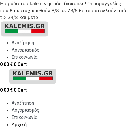
Η ομάδα του kalemis.gr πάει διακοπές! Οι παραγγελίες
που θα καταχωρηθούν 8/8 με 23/8 θα αποσταλλούν από
τις 24/8 και μετά!
Skip
to
content
Αναζήτηση
Λογαριασμός
Επικοινωνία
0.00
€
0
Cart
0.00
€
0
Cart
Αναζήτηση
Λογαριασμός
Επικοινωνία
Αρχική