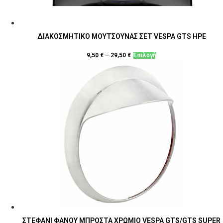
ΔΙΑΚΟΣΜΗΤΙΚΟ ΜΟΥΤΣΟΥΝΑΣ ΣΕΤ VESPA GTS HPE
Αυτό
9,50
€
–
29,50
€
Επιλογή
το
προϊόν
έχει
πολλαπλές
παραλλαγές.
Οι
επιλογές
μπορούν
να
επιλεγούν
στη
σελίδα
του
προϊόντος
ΣΤΕΦΑΝΙ ΦΑΝΟΥ ΜΠΡΟΣΤΑ ΧΡΩΜΙΟ VESPA GTS/GTS SUPER