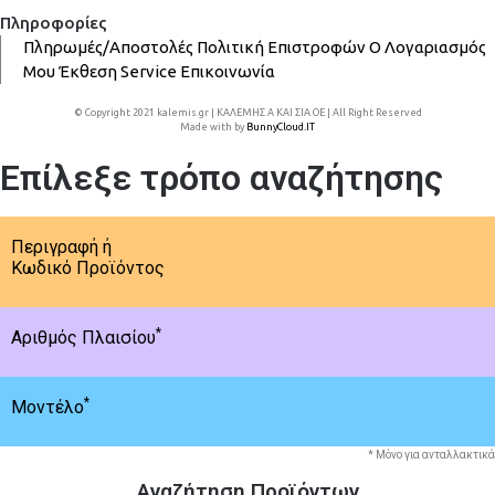
Πληροφορίες
Πληρωμές/Αποστολές
Πολιτική Επιστροφών
Ο Λογαριασμός
Μου
Έκθεση
Service
Επικοινωνία
© Copyright 2021 kalemis.gr | ΚΑΛΕΜΗΣ Α ΚΑΙ ΣΙΑ ΟΕ | All Right Reserved
Made with
by
BunnyCloud.IT
Επίλεξε τρόπο αναζήτησης
Περιγραφή ή
Κωδικό Προϊόντος
*
Αριθμός Πλαισίου
*
Μοντέλο
* Μόνο για ανταλλακτικά
Αναζήτηση Προϊόντων