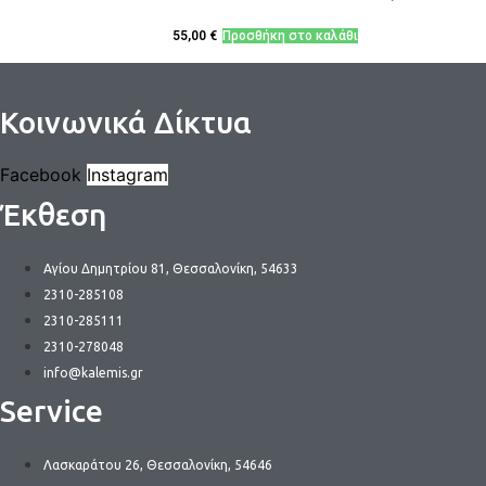
55,00
€
Προσθήκη στο καλάθι
Κοινωνικά Δίκτυα
Facebook
Instagram
Έκθεση
Αγίου Δημητρίου 81, Θεσσαλονίκη, 54633
2310-285108
2310-285111
2310-278048
info@kalemis.gr
Service
Λασκαράτου 26, Θεσσαλονίκη, 54646