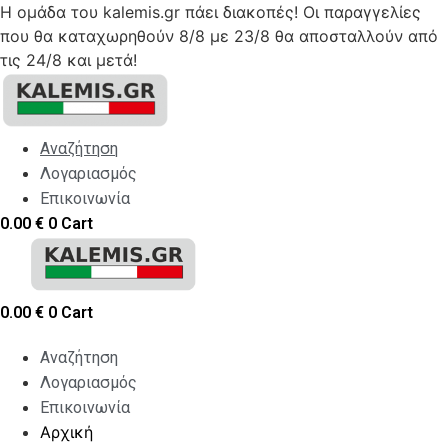
Η ομάδα του kalemis.gr πάει διακοπές! Οι παραγγελίες
που θα καταχωρηθούν 8/8 με 23/8 θα αποσταλλούν από
τις 24/8 και μετά!
Skip
to
content
Αναζήτηση
Λογαριασμός
Επικοινωνία
0.00
€
0
Cart
0.00
€
0
Cart
Αναζήτηση
Λογαριασμός
Επικοινωνία
Αρχική