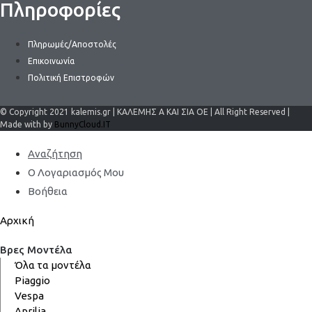
Πληροφορίες
Πληρωμές/Αποστολές
Επικοινωνία
Πολιτική Επιστροφών
© Copyright 2021 kalemis.gr | ΚΑΛΕΜΗΣ Α ΚΑΙ ΣΙΑ ΟΕ | All Right Reserved |
Made with by
BunnyCloud.IT
Αναζήτηση
Ο Λογαριασμός Μου
Βοήθεια
Αρχική
Βρες Μοντέλα
Όλα τα μοντέλα
Piaggio
Vespa
Aprilia