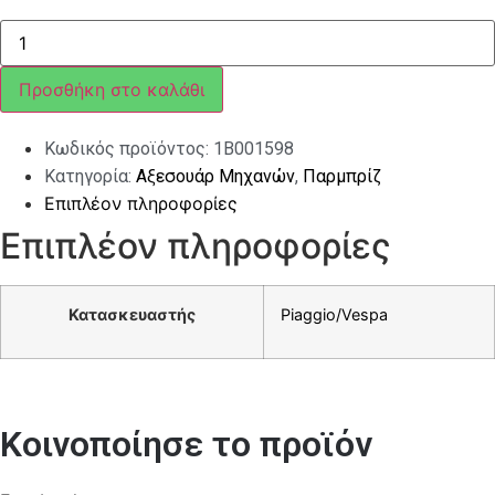
ΠΑΡΜΠΡΙΖ
VESPA
GTS
MY>14
Προσθήκη στο καλάθι
ΜΕΣΑΙΟ
(54cm)
ποσότητα
Κωδικός προϊόντος:
1B001598
Κατηγορία:
Αξεσουάρ Μηχανών
,
Παρμπρίζ
Επιπλέον πληροφορίες
Επιπλέον πληροφορίες
Κατασκευαστής
Piaggio/Vespa
Κοινοποίησε το προϊόν