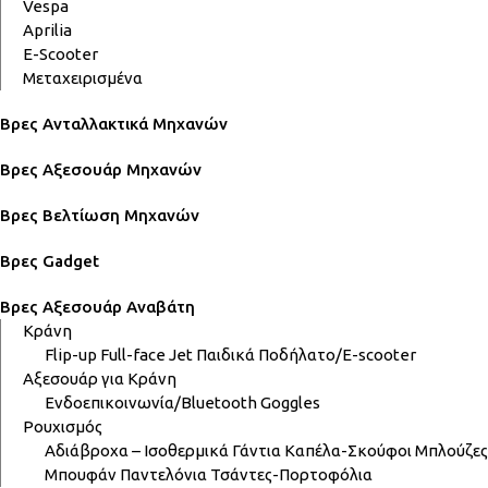
Vespa
Aprilia
E-Scooter
Μεταχειρισμένα
Βρες Ανταλλακτικά Μηχανών
Βρες Αξεσουάρ Μηχανών
Βρες Βελτίωση Μηχανών
Βρες Gadget
Βρες Αξεσουάρ Αναβάτη
Κράνη
Flip-up
Full-face
Jet
Παιδικά
Ποδήλατο/E-scooter
Αξεσουάρ για Κράνη
Ενδοεπικοινωνία/Bluetooth
Goggles
Ρουχισμός
Αδιάβροχα – Ισοθερμικά
Γάντια
Καπέλα-Σκούφοι
Μπλούζες
Μπουφάν
Παντελόνια
Τσάντες-Πορτοφόλια