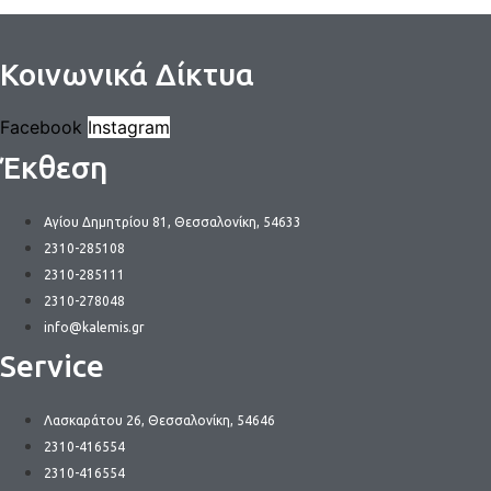
το
προϊόν
έχει
Κοινωνικά Δίκτυα
πολλαπλές
παραλλαγές.
Facebook
Instagram
Οι
Έκθεση
επιλογές
μπορούν
να
Αγίου Δημητρίου 81, Θεσσαλονίκη, 54633
επιλεγούν
2310-285108
στη
2310-285111
σελίδα
2310-278048
του
info@kalemis.gr
προϊόντος
Service
Λασκαράτου 26, Θεσσαλονίκη, 54646
2310-416554
2310-416554