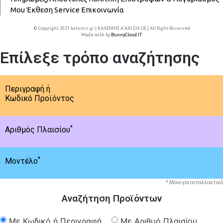
Μου
Έκθεση
Service
Επικοινωνία
© Copyright 2021 kalemis.gr | ΚΑΛΕΜΗΣ Α ΚΑΙ ΣΙΑ ΟΕ | All Right Reserved
Made with
by
BunnyCloud.IT
Επίλεξε τρόπο αναζήτησης
Περιγραφή ή
Κωδικό Προϊόντος
*
Αριθμός Πλαισίου
*
Μοντέλο
* Μόνο για ανταλλακτικά
Αναζήτηση Προϊόντων
Με Κωδικό ή Περιγραφή
Με Αριθμό Πλαισίου