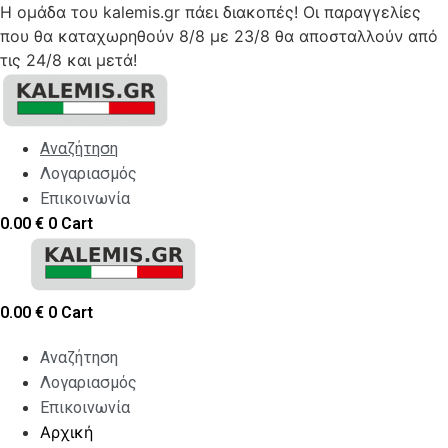
Η ομάδα του kalemis.gr πάει διακοπές! Οι παραγγελίες
που θα καταχωρηθούν 8/8 με 23/8 θα αποσταλλούν από
τις 24/8 και μετά!
Skip
to
content
Αναζήτηση
Λογαριασμός
Επικοινωνία
0.00
€
0
Cart
0.00
€
0
Cart
Αναζήτηση
Λογαριασμός
Επικοινωνία
Αρχική