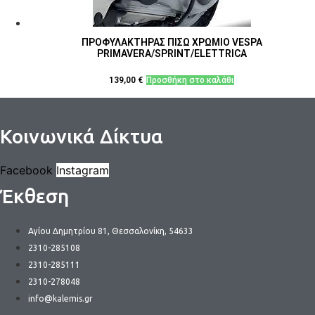
να
επιλεγούν
ΠΡΟΦΥΛΑΚΤΗΡΑΣ ΠΙΣΩ ΧΡΩΜΙΟ VESPA
στη
PRIMAVERA/SPRINT/ELETTRICA
σελίδα
του
139,00
€
Προσθήκη στο καλάθι
προϊόντος
Κοινωνικά Δίκτυα
Facebook
Instagram
Έκθεση
Αγίου Δημητρίου 81, Θεσσαλονίκη, 54633
2310-285108
2310-285111
2310-278048
info@kalemis.gr