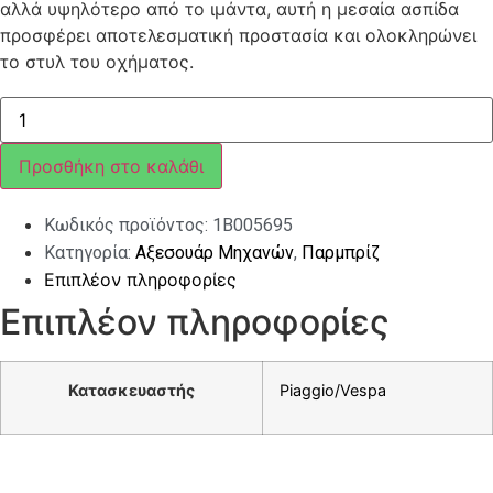
αλλά υψηλότερο από το ιμάντα, αυτή η μεσαία ασπίδα
προσφέρει αποτελεσματική προστασία και ολοκληρώνει
το στυλ του οχήματος.
ΠΑΡΜΠΡΙΖ
VESPA
PRIMAVERA
MY>18
Προσθήκη στο καλάθι
ΜΕΣΑΙΟ
ΚΟΜΠΛΕ
ποσότητα
Κωδικός προϊόντος:
1B005695
Κατηγορία:
Αξεσουάρ Μηχανών
,
Παρμπρίζ
Επιπλέον πληροφορίες
Επιπλέον πληροφορίες
Κατασκευαστής
Piaggio/Vespa