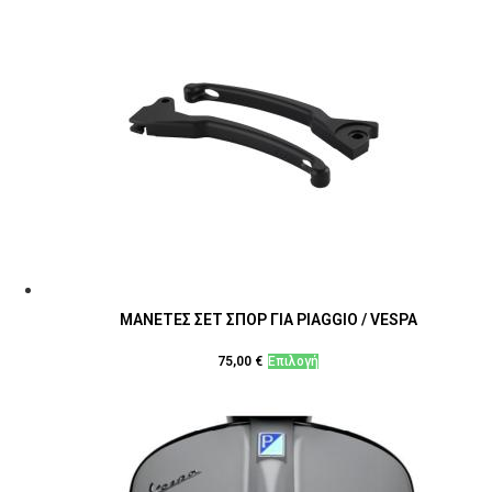
ΜΑΝΕΤΕΣ ΣΕΤ ΣΠΟΡ ΓΙΑ PIAGGIO / VESPA
Αυτό
75,00
€
Επιλογή
το
προϊόν
έχει
πολλαπλές
παραλλαγές.