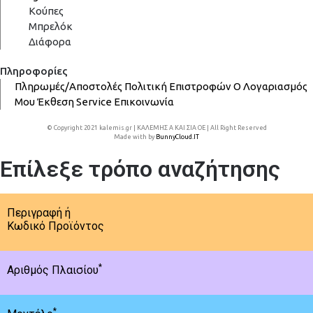
Κούπες
Μπρελόκ
Διάφορα
Πληροφορίες
Πληρωμές/Αποστολές
Πολιτική Επιστροφών
Ο Λογαριασμός
Μου
Έκθεση
Service
Επικοινωνία
© Copyright 2021 kalemis.gr | ΚΑΛΕΜΗΣ Α ΚΑΙ ΣΙΑ ΟΕ | All Right Reserved
Made with
by
BunnyCloud.IT
Επίλεξε τρόπο αναζήτησης
Περιγραφή ή
Κωδικό Προϊόντος
*
Αριθμός Πλαισίου
*