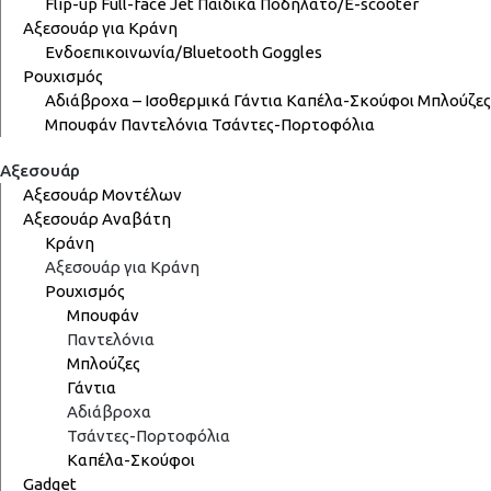
Flip-up
Full-face
Jet
Παιδικά
Ποδήλατο/E-scooter
Αξεσουάρ για Κράνη
Ενδοεπικοινωνία/Bluetooth
Goggles
Ρουχισμός
Αδιάβροχα – Ισοθερμικά
Γάντια
Καπέλα-Σκούφοι
Μπλούζες
Μπουφάν
Παντελόνια
Τσάντες-Πορτοφόλια
Αξεσουάρ
Αξεσουάρ Μοντέλων
Αξεσουάρ Αναβάτη
Κράνη
Αξεσουάρ για Κράνη
Ρουχισμός
Μπουφάν
Παντελόνια
Μπλούζες
Γάντια
Αδιάβροχα
Τσάντες-Πορτοφόλια
Καπέλα-Σκούφοι
Gadget