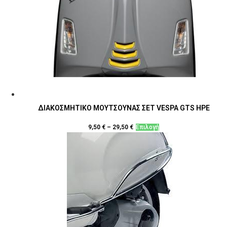
Οι
επιλογές
μπορούν
να
επιλεγούν
στη
σελίδα
του
προϊόντος
ΔΙΑΚΟΣΜΗΤΙΚΟ ΜΟΥΤΣΟΥΝΑΣ ΣΕΤ VESPA GTS HPE
Αυτό
9,50
€
–
29,50
€
Επιλογή
το
προϊόν
έχει
πολλαπλές
παραλλαγές.
Οι
επιλογές
μπορούν