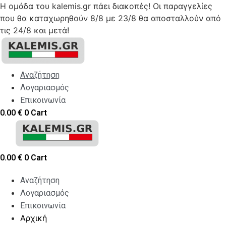
Η ομάδα του kalemis.gr πάει διακοπές! Οι παραγγελίες
που θα καταχωρηθούν 8/8 με 23/8 θα αποσταλλούν από
τις 24/8 και μετά!
Skip
to
content
Αναζήτηση
Λογαριασμός
Επικοινωνία
0.00
€
0
Cart
0.00
€
0
Cart
Αναζήτηση
Λογαριασμός
Επικοινωνία
Αρχική