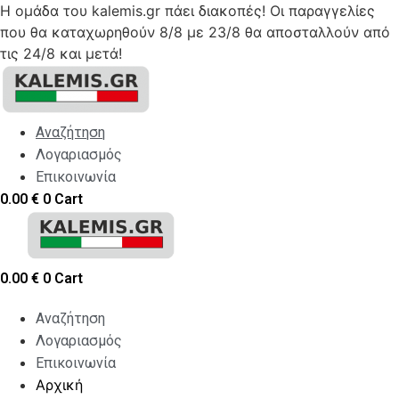
Η ομάδα του kalemis.gr πάει διακοπές! Οι παραγγελίες
που θα καταχωρηθούν 8/8 με 23/8 θα αποσταλλούν από
τις 24/8 και μετά!
Skip
to
content
Αναζήτηση
Λογαριασμός
Επικοινωνία
0.00
€
0
Cart
0.00
€
0
Cart
Αναζήτηση
Λογαριασμός
Επικοινωνία
Αρχική