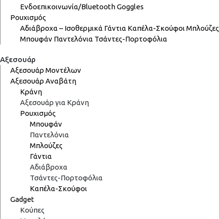
Ενδοεπικοινωνία/Bluetooth
Goggles
Ρουχισμός
Αδιάβροχα – Ισοθερμικά
Γάντια
Καπέλα-Σκούφοι
Μπλούζες
Μπουφάν
Παντελόνια
Τσάντες-Πορτοφόλια
Αξεσουάρ
Αξεσουάρ Μοντέλων
Αξεσουάρ Αναβάτη
Κράνη
Αξεσουάρ για Κράνη
Ρουχισμός
Μπουφάν
Παντελόνια
Μπλούζες
Γάντια
Αδιάβροχα
Τσάντες-Πορτοφόλια
Καπέλα-Σκούφοι
Gadget
Κούπες