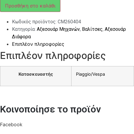
LIBERTY
Προσθήκη στο καλάθι
iGET/MEDLEY
ΜΠΕΖ
ποσότητα
Κωδικός προϊόντος:
CM260404
Κατηγορία:
Αξεσουάρ Μηχανών
,
Βαλίτσες
,
Αξεσουάρ
Διάφορα
Επιπλέον πληροφορίες
Επιπλέον πληροφορίες
Κατασκευαστής
Piaggio/Vespa
Κοινοποίησε το προϊόν
Facebook