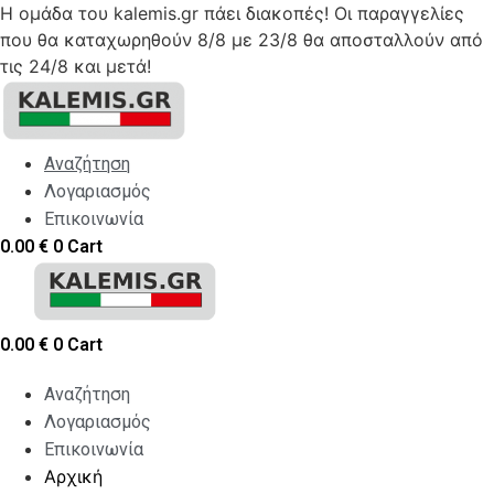
Η ομάδα του kalemis.gr πάει διακοπές! Οι παραγγελίες
που θα καταχωρηθούν 8/8 με 23/8 θα αποσταλλούν από
τις 24/8 και μετά!
Skip
to
content
Αναζήτηση
Λογαριασμός
Επικοινωνία
0.00
€
0
Cart
0.00
€
0
Cart
Αναζήτηση
Λογαριασμός
Επικοινωνία
Αρχική