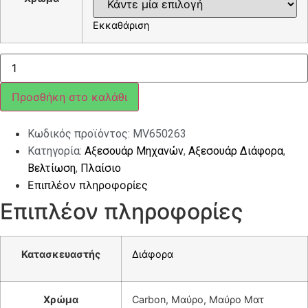
Εκκαθάριση
ΠΟΥΛΑΔΑ
ΦΤΕΡΟΥ
GTS
ποσότητα
Προσθήκη στο καλάθι
Κωδικός προϊόντος:
MV650263
Κατηγορία:
Αξεσουάρ Μηχανών
,
Αξεσουάρ Διάφορα
,
Βελτίωση
,
Πλαίσιο
Επιπλέον πληροφορίες
Επιπλέον πληροφορίες
Κατασκευαστής
Διάφορα
Χρώμα
Carbon, Μαύρο, Μαύρο Ματ