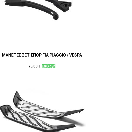
ΜΑΝΕΤΕΣ ΣΕΤ ΣΠΟΡ ΓΙΑ PIAGGIO / VESPA
Αυτό
75,00
€
Επιλογή
το
προϊόν
έχει
πολλαπλές
παραλλαγές.
Οι
επιλογές
μπορούν
να