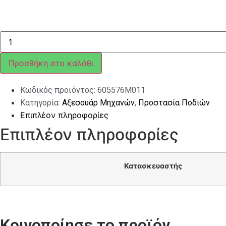
ΠΡΟΣΤΑΣΙΑ
ΠΟΔΙΩΝ
MP3
BUS/SPORT
Προσθήκη στο καλάθι
ποσότητα
Κωδικός προϊόντος:
605576M011
Κατηγορία:
Αξεσουάρ Μηχανών
,
Προστασία Ποδιών
Επιπλέον πληροφορίες
Επιπλέον πληροφορίες
Κατασκευαστής
Κοινοποίησε το προϊόν