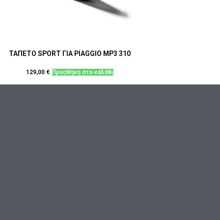
επιλεγούν
στη
σελίδα
του
προϊόντος
ΤΑΠΕΤΟ SPORT ΓΙΑ PIAGGIO MP3 310
129,00
€
Προσθήκη στο καλάθι