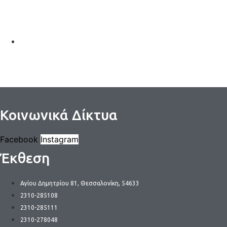
Κοινωνικά Δίκτυα
Facebook
Instagram
Έκθεση
Αγίου Δημητρίου 81, Θεσσαλονίκη, 54633
2310-285108
2310-285111
2310-278048