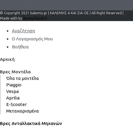
© Copyright 2021 kalemis.gr | ΚΑΛΕΜΗΣ Α ΚΑΙ ΣΙΑ ΟΕ | All Right Reserved |
Made with by
BunnyCloud.IT
Αναζήτηση
Ο Λογαριασμός Μου
Βοήθεια
Αρχική
Βρες Μοντέλα
Όλα τα μοντέλα
Piaggio
Vespa
Aprilia
E-Scooter
Μεταχειρισμένα
Βρες Ανταλλακτικά Μηχανών