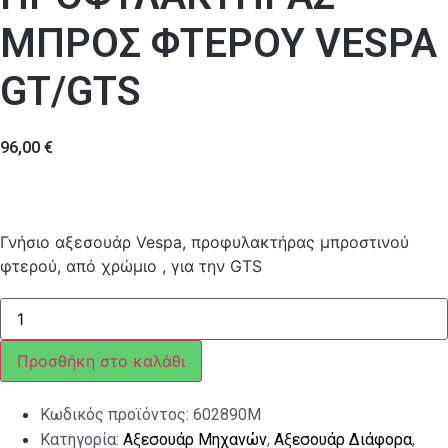
ΜΠΡΟΣ ΦΤΕΡΟΥ VESPA
GT/GTS
96,00
€
Γνήσιο αξεσουάρ Vespa, προφυλακτήρας μπροστινού
φτερού, από χρώμιο , για την GTS
ΠΡΟΦΥΛΑΚΤΗΡΑΣ
ΜΠΡΟΣ
ΦΤΕΡΟΥ
VESPA
Προσθήκη στο καλάθι
GT/GTS
ποσότητα
Κωδικός προϊόντος:
602890M
Κατηγορία:
Αξεσουάρ Μηχανών
,
Αξεσουάρ Διάφορα
,