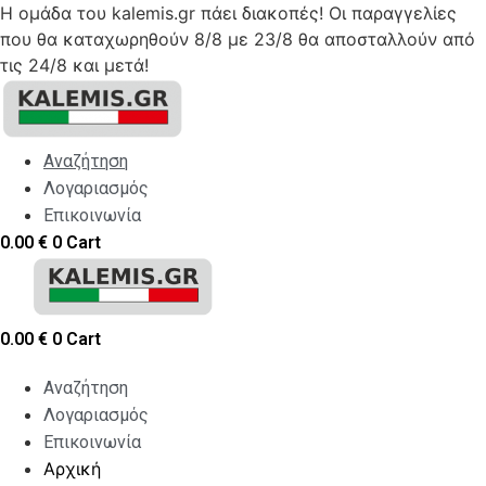
Η ομάδα του kalemis.gr πάει διακοπές! Οι παραγγελίες
που θα καταχωρηθούν 8/8 με 23/8 θα αποσταλλούν από
τις 24/8 και μετά!
Skip
to
content
Αναζήτηση
Λογαριασμός
Επικοινωνία
0.00
€
0
Cart
0.00
€
0
Cart
Αναζήτηση
Λογαριασμός
Επικοινωνία
Αρχική