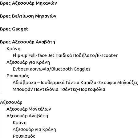
Βρες Αξεσουάρ Μηχανών
Βρες Βελτίωση Μηχανών
Βρες Gadget
Βρες Αξεσουάρ Αναβάτη
Κράνη
Flip-up
Full-face
Jet
Παιδικά
Ποδήλατο/E-scooter
Αξεσουάρ για Κράνη
Ενδοεπικοινωνία/Bluetooth
Goggles
Ρουχισμός
Αδιάβροχα – Ισοθερμικά
Γάντια
Καπέλα-Σκούφοι
Μπλούζες
Μπουφάν
Παντελόνια
Τσάντες-Πορτοφόλια
Αξεσουάρ
Αξεσουάρ Μοντέλων
Αξεσουάρ Αναβάτη
Κράνη
Αξεσουάρ για Κράνη
Ρουχισμός