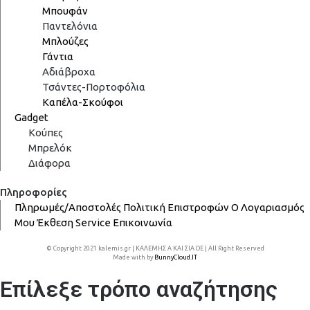
Μπουφάν
Παντελόνια
Μπλούζες
Γάντια
Αδιάβροχα
Τσάντες-Πορτοφόλια
Καπέλα-Σκούφοι
Gadget
Κούπες
Μπρελόκ
Διάφορα
Πληροφορίες
Πληρωμές/Αποστολές
Πολιτική Επιστροφών
Ο Λογαριασμός
Μου
Έκθεση
Service
Επικοινωνία
© Copyright 2021 kalemis.gr | ΚΑΛΕΜΗΣ Α ΚΑΙ ΣΙΑ ΟΕ | All Right Reserved
Made with
by
BunnyCloud.IT
Επίλεξε τρόπο αναζήτησης