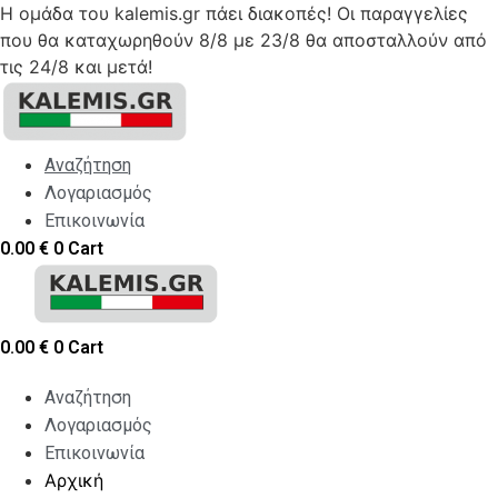
Η ομάδα του kalemis.gr πάει διακοπές! Οι παραγγελίες
που θα καταχωρηθούν 8/8 με 23/8 θα αποσταλλούν από
τις 24/8 και μετά!
Skip
to
content
Αναζήτηση
Λογαριασμός
Επικοινωνία
0.00
€
0
Cart
0.00
€
0
Cart
Αναζήτηση
Λογαριασμός
Επικοινωνία
Αρχική