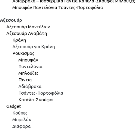
Αδιάβροχα – Ισοθερμικά
Γάντια
Καπέλα-Σκούφοι
Μπλούζες
Μπουφάν
Παντελόνια
Τσάντες-Πορτοφόλια
Αξεσουάρ
Αξεσουάρ Μοντέλων
Αξεσουάρ Αναβάτη
Κράνη
Αξεσουάρ για Κράνη
Ρουχισμός
Μπουφάν
Παντελόνια
Μπλούζες
Γάντια
Αδιάβροχα
Τσάντες-Πορτοφόλια
Καπέλα-Σκούφοι
Gadget
Κούπες
Μπρελόκ
Διάφορα