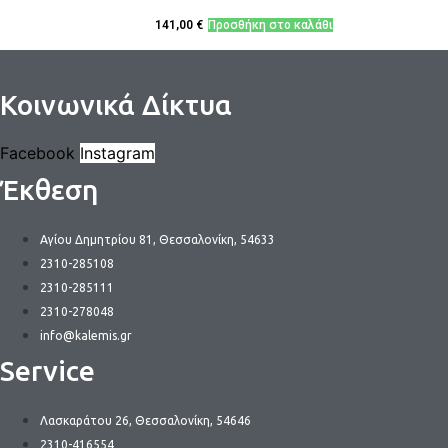
σελίδα
141,00
€
Προσθήκη στο καλάθι
του
προϊόντος
Κοινωνικά Δίκτυα
Facebook
Instagram
Έκθεση
Αγίου Δημητρίου 81, Θεσσαλονίκη, 54633
2310-285108
2310-285111
2310-278048
info@kalemis.gr
Service
Λασκαράτου 26, Θεσσαλονίκη, 54646
2310-416554