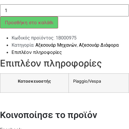
ΠΡΟΦΥΛΑΚΤΗΡΑΣ
ΜΠΡΟΣ
ΦΤΕΡΟΥ
VESPA
Προσθήκη στο καλάθι
PRIMAVERA
ΧΡΩΜΙΟ
ποσότητα
Κωδικός προϊόντος:
1B000975
Κατηγορία:
Αξεσουάρ Μηχανών
,
Αξεσουάρ Διάφορα
Επιπλέον πληροφορίες
Επιπλέον πληροφορίες
Κατασκευαστής
Piaggio/Vespa
Κοινοποίησε το προϊόν