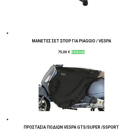
ΜΑΝΕΤΕΣ ΣΕΤ ΣΠΟΡ ΓΙΑ PIAGGIO / VESPA
Αυτό
75,00
€
Επιλογή
το
προϊόν
έχει
πολλαπλές
παραλλαγές.
Οι
επιλογές
μπορούν
να
επιλεγούν
ΠΡΟΣΤΑΣΙΑ ΠΟΔΙΩΝ VESPA GTS/SUPER /SSPORT
στη