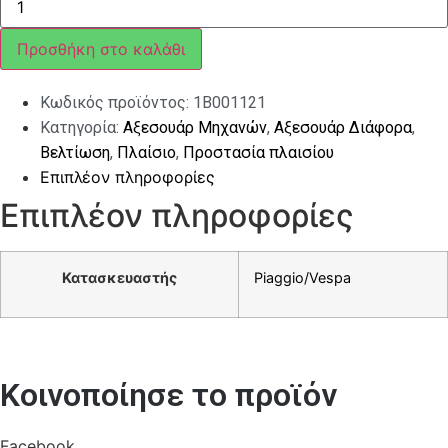
ΜΠΡΟΣ
ΦΤΕΡΟΥ
VESPA
Προσθήκη στο καλάθι
SPRINT
ΧΡΩΜΙΟ
ποσότητα
Κωδικός προϊόντος:
1B001121
Κατηγορία:
Αξεσουάρ Μηχανών
,
Αξεσουάρ Διάφορα
,
Βελτίωση
,
Πλαίσιο
,
Προστασία πλαισίου
Επιπλέον πληροφορίες
Επιπλέον πληροφορίες
Κατασκευαστής
Piaggio/Vespa
Κοινοποίησε το προϊόν
Facebook