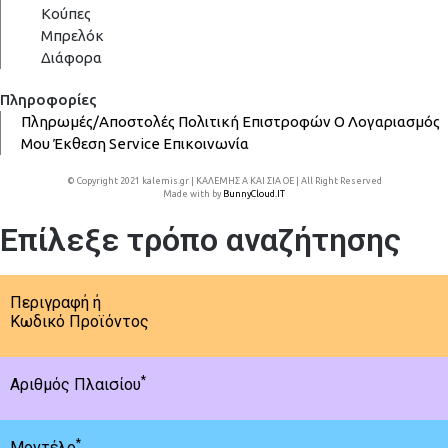
Κούπες
Μπρελόκ
Διάφορα
Πληροφορίες
Πληρωμές/Αποστολές
Πολιτική Επιστροφών
Ο Λογαριασμός
Μου
Έκθεση
Service
Επικοινωνία
© Copyright 2021 kalemis.gr | ΚΑΛΕΜΗΣ Α ΚΑΙ ΣΙΑ ΟΕ | All Right Reserved
Made with
by
BunnyCloud.IT
Επίλεξε τρόπο αναζήτησης
Περιγραφή ή
Κωδικό Προϊόντος
*
Αριθμός Πλαισίου
*
Μοντέλο