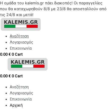
Η ομάδα του kalemis.gr πάει διακοπές! Οι παραγγελίες
που θα καταχωρηθούν 8/8 με 23/8 θα αποσταλλούν από
τις 24/8 και μετά!
Skip
to
content
Αναζήτηση
Λογαριασμός
Επικοινωνία
0.00
€
0
Cart
0.00
€
0
Cart
Αναζήτηση
Λογαριασμός
Επικοινωνία
Αρχική