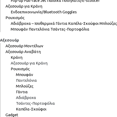
Flip-up
Full-face
Jet
Παιδικά
Ποδήλατο/E-scooter
Αξεσουάρ για Κράνη
Ενδοεπικοινωνία/Bluetooth
Goggles
Ρουχισμός
Αδιάβροχα – Ισοθερμικά
Γάντια
Καπέλα-Σκούφοι
Μπλούζες
Μπουφάν
Παντελόνια
Τσάντες-Πορτοφόλια
Αξεσουάρ
Αξεσουάρ Μοντέλων
Αξεσουάρ Αναβάτη
Κράνη
Αξεσουάρ για Κράνη
Ρουχισμός
Μπουφάν
Παντελόνια
Μπλούζες
Γάντια
Αδιάβροχα
Τσάντες-Πορτοφόλια
Καπέλα-Σκούφοι
Gadget