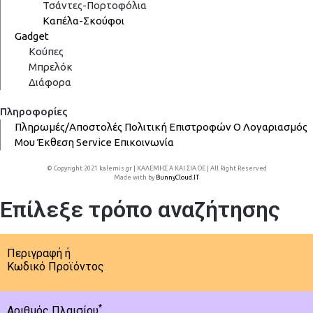
Τσάντες-Πορτοφόλια
Καπέλα-Σκούφοι
Gadget
Κούπες
Μπρελόκ
Διάφορα
Πληροφορίες
Πληρωμές/Αποστολές
Πολιτική Επιστροφών
Ο Λογαριασμός
Μου
Έκθεση
Service
Επικοινωνία
© Copyright 2021 kalemis.gr | ΚΑΛΕΜΗΣ Α ΚΑΙ ΣΙΑ ΟΕ | All Right Reserved
Made with
by
BunnyCloud.IT
Επίλεξε τρόπο αναζήτησης
Περιγραφή ή
Κωδικό Προϊόντος
*
Αριθμός Πλαισίου