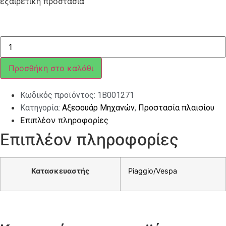
εξαιρετική προστασία
ΠΡΟΦΥΛ
ΜΠΡΟΣ
(ΑΡ+ΔΕ)
VESPA
Προσθήκη στο καλάθι
SPRINT/PRIMAVERA
ΜΑΥΡΟΣ
ποσότητα
Κωδικός προϊόντος:
1B001271
Κατηγορία:
Αξεσουάρ Μηχανών
,
Προστασία πλαισίου
Επιπλέον πληροφορίες
Επιπλέον πληροφορίες
Κατασκευαστής
Piaggio/Vespa