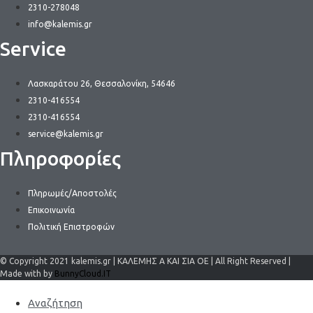
2310-278048
info@kalemis.gr
Service
Λασκαράτου 26, Θεσσαλονίκη, 54646
2310-416554
2310-416554
service@kalemis.gr
Πληροφορίες
Πληρωμές/Αποστολές
Επικοινωνία
Πολιτική Επιστροφών
© Copyright 2021 kalemis.gr | ΚΑΛΕΜΗΣ Α ΚΑΙ ΣΙΑ ΟΕ | All Right Reserved |
Made with by
BunnyCloud.IT
Αναζήτηση