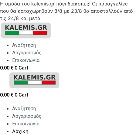
Η ομάδα του kalemis.gr πάει διακοπές! Οι παραγγελίες
που θα καταχωρηθούν 8/8 με 23/8 θα αποσταλλούν από
τις 24/8 και μετά!
Skip
to
content
Αναζήτηση
Λογαριασμός
Επικοινωνία
0.00
€
0
Cart
0.00
€
0
Cart
Αναζήτηση
Λογαριασμός
Επικοινωνία
Αρχική