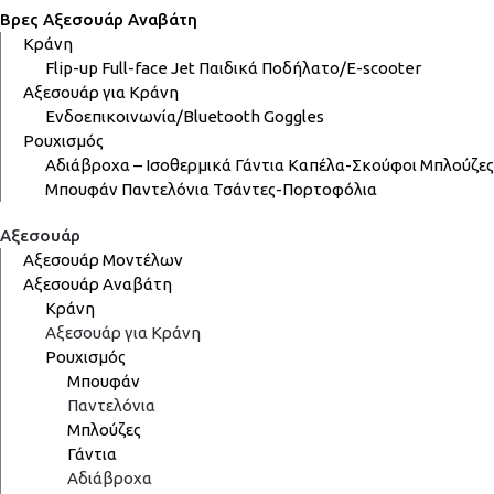
Βρες Αξεσουάρ Αναβάτη
Κράνη
Flip-up
Full-face
Jet
Παιδικά
Ποδήλατο/E-scooter
Αξεσουάρ για Κράνη
Ενδοεπικοινωνία/Bluetooth
Goggles
Ρουχισμός
Αδιάβροχα – Ισοθερμικά
Γάντια
Καπέλα-Σκούφοι
Μπλούζες
Μπουφάν
Παντελόνια
Τσάντες-Πορτοφόλια
Αξεσουάρ
Αξεσουάρ Μοντέλων
Αξεσουάρ Αναβάτη
Κράνη
Αξεσουάρ για Κράνη
Ρουχισμός
Μπουφάν
Παντελόνια
Μπλούζες
Γάντια
Αδιάβροχα