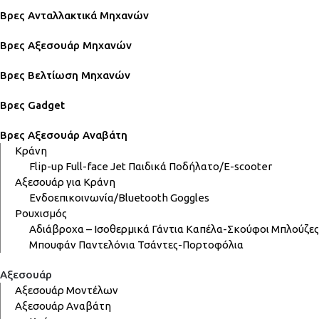
Βρες Ανταλλακτικά Μηχανών
Βρες Αξεσουάρ Μηχανών
Βρες Βελτίωση Μηχανών
Βρες Gadget
Βρες Αξεσουάρ Αναβάτη
Κράνη
Flip-up
Full-face
Jet
Παιδικά
Ποδήλατο/E-scooter
Αξεσουάρ για Κράνη
Ενδοεπικοινωνία/Bluetooth
Goggles
Ρουχισμός
Αδιάβροχα – Ισοθερμικά
Γάντια
Καπέλα-Σκούφοι
Μπλούζες
Μπουφάν
Παντελόνια
Τσάντες-Πορτοφόλια
Αξεσουάρ
Αξεσουάρ Μοντέλων
Αξεσουάρ Αναβάτη