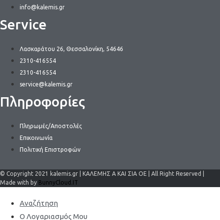
του
info@kalemis.gr
προϊόντος
Service
Λασκαράτου 26, Θεσσαλονίκη, 54646
2310-416554
2310-416554
service@kalemis.gr
Πληροφορίες
Πληρωμές/Αποστολές
Επικοινωνία
Πολιτική Επιστροφών
© Copyright 2021 kalemis.gr | ΚΑΛΕΜΗΣ Α ΚΑΙ ΣΙΑ ΟΕ | All Right Reserved |
Made with by
BunnyCloud.IT
Αναζήτηση
Ο Λογαριασμός Μου