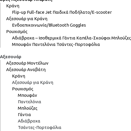
Κράνη
Flip-up
Full-face
Jet
Παιδικά
Ποδήλατο/E-scooter
Αξεσουάρ για Κράνη
Ενδοεπικοινωνία/Bluetooth
Goggles
Ρουχισμός
Αδιάβροχα – Ισοθερμικά
Γάντια
Καπέλα-Σκούφοι
Μπλούζες
Μπουφάν
Παντελόνια
Τσάντες-Πορτοφόλια
Αξεσουάρ
Αξεσουάρ Μοντέλων
Αξεσουάρ Αναβάτη
Κράνη
Αξεσουάρ για Κράνη
Ρουχισμός
Μπουφάν
Παντελόνια
Μπλούζες
Γάντια
Αδιάβροχα
Τσάντες-Πορτοφόλια