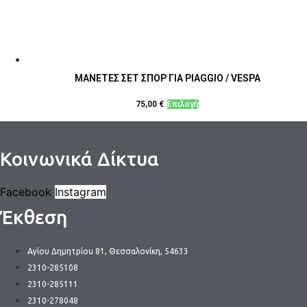
ΜΑΝΕΤΕΣ ΣΕΤ ΣΠΟΡ ΓΙΑ PIAGGIO / VESPA
Αυτό
75,00
€
Επιλογή
το
προϊόν
έχει
Κοινωνικά Δίκτυα
πολλαπλές
παραλλαγές.
Facebook
Instagram
Οι
Έκθεση
επιλογές
μπορούν
να
Αγίου Δημητρίου 81, Θεσσαλονίκη, 54633
επιλεγούν
2310-285108
στη
2310-285111
σελίδα
2310-278048