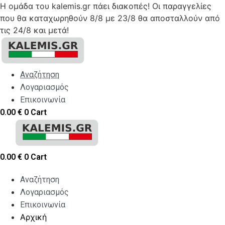
Η ομάδα του kalemis.gr πάει διακοπές! Οι παραγγελίες
που θα καταχωρηθούν 8/8 με 23/8 θα αποσταλλούν από
τις 24/8 και μετά!
Skip
to
content
Αναζήτηση
Λογαριασμός
Επικοινωνία
0.00
€
0
Cart
0.00
€
0
Cart
Αναζήτηση
Λογαριασμός
Επικοινωνία
Αρχική