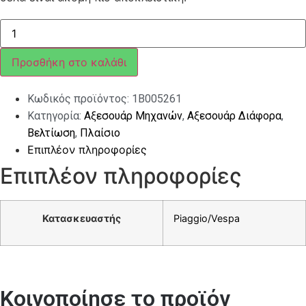
ΣΕΛΑ
MP3
BUS/SPORT
MY>14
Προσθήκη στο καλάθι
COMFORT
GEL
PLUS
Κωδικός προϊόντος:
1B005261
ποσότητα
Κατηγορία:
Αξεσουάρ Μηχανών
,
Αξεσουάρ Διάφορα
,
Βελτίωση
,
Πλαίσιο
Επιπλέον πληροφορίες
Επιπλέον πληροφορίες
Κατασκευαστής
Piaggio/Vespa
Κοινοποίησε το προϊόν