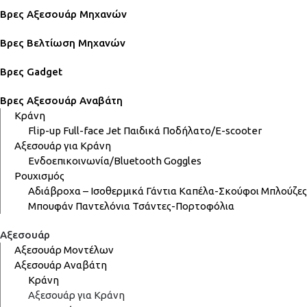
Βρες Αξεσουάρ Μηχανών
Βρες Βελτίωση Μηχανών
Βρες Gadget
Βρες Αξεσουάρ Αναβάτη
Κράνη
Flip-up
Full-face
Jet
Παιδικά
Ποδήλατο/E-scooter
Αξεσουάρ για Κράνη
Ενδοεπικοινωνία/Bluetooth
Goggles
Ρουχισμός
Αδιάβροχα – Ισοθερμικά
Γάντια
Καπέλα-Σκούφοι
Μπλούζες
Μπουφάν
Παντελόνια
Τσάντες-Πορτοφόλια
Αξεσουάρ
Αξεσουάρ Μοντέλων
Αξεσουάρ Αναβάτη
Κράνη
Αξεσουάρ για Κράνη