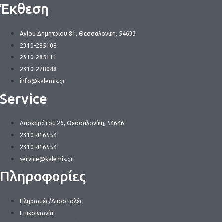
Έκθεση
επιλογές
μπορούν
να
Αγίου Δημητρίου 81, Θεσσαλονίκη, 54633
επιλεγούν
2310-285108
στη
2310-285111
σελίδα
2310-278048
του
info@kalemis.gr
προϊόντος
Service
Λασκαράτου 26, Θεσσαλονίκη, 54646
2310-416554
2310-416554
service@kalemis.gr
Πληροφορίες
Πληρωμές/Αποστολές
Επικοινωνία