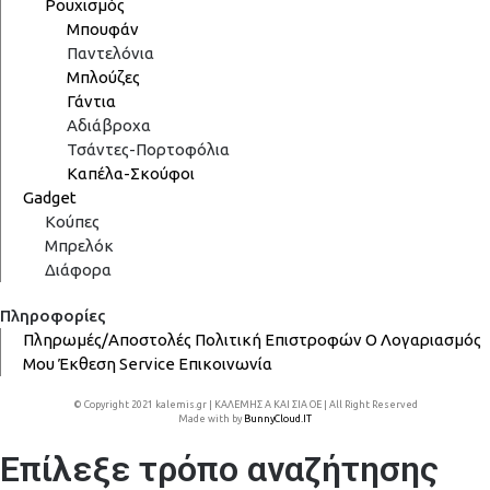
Ρουχισμός
Μπουφάν
Παντελόνια
Μπλούζες
Γάντια
Αδιάβροχα
Τσάντες-Πορτοφόλια
Καπέλα-Σκούφοι
Gadget
Κούπες
Μπρελόκ
Διάφορα
Πληροφορίες
Πληρωμές/Αποστολές
Πολιτική Επιστροφών
Ο Λογαριασμός
Μου
Έκθεση
Service
Επικοινωνία
© Copyright 2021 kalemis.gr | ΚΑΛΕΜΗΣ Α ΚΑΙ ΣΙΑ ΟΕ | All Right Reserved
Made with
by
BunnyCloud.IT
Επίλεξε τρόπο αναζήτησης