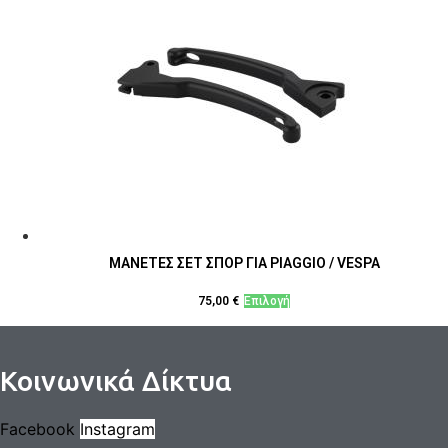
ΜΑΝΕΤΕΣ ΣΕΤ ΣΠΟΡ ΓΙΑ PIAGGIO / VESPA
Αυτό
75,00
€
Επιλογή
το
προϊόν
έχει
Κοινωνικά Δίκτυα
πολλαπλές
παραλλαγές.
Facebook
Instagram
Οι