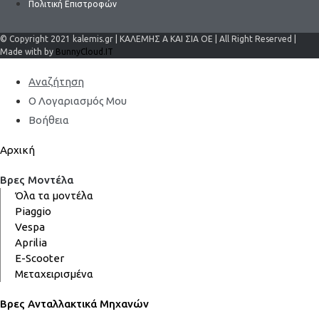
Πολιτική Επιστροφών
© Copyright 2021 kalemis.gr | ΚΑΛΕΜΗΣ Α ΚΑΙ ΣΙΑ ΟΕ | All Right Reserved |
Made with by
BunnyCloud.IT
Αναζήτηση
Ο Λογαριασμός Μου
Βοήθεια
Αρχική
Βρες Μοντέλα
Όλα τα μοντέλα
Piaggio
Vespa
Aprilia
E-Scooter
Μεταχειρισμένα
Βρες Ανταλλακτικά Μηχανών