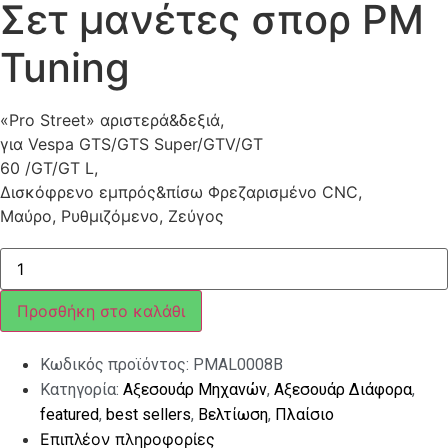
Σετ μανέτες σπορ PM
Tuning
«Pro Street» αριστερά&δεξιά,
για Vespa GTS/GTS Super/GTV/GT
60 /GT/GT L,
Δισκόφρενο εμπρός&πίσω Φρεζαρισμένο CNC,
Μαύρο, Ρυθμιζόμενο, Ζεύγος
ΣΕΤ
ΜΑΝΕΤΕΣ
ΡΥΘΜΙΖΟΜΕΝΕΣ
PM
Προσθήκη στο καλάθι
TUNING
ΜΑΥΡΕΣ
VESPA
Κωδικός προϊόντος:
PMAL0008B
GTS/GTV-
PIAGGIO
Κατηγορία:
Αξεσουάρ Μηχανών
,
Αξεσουάρ Διάφορα
,
MEDLEY
ποσότητα
featured
,
best sellers
,
Βελτίωση
,
Πλαίσιο
Επιπλέον πληροφορίες