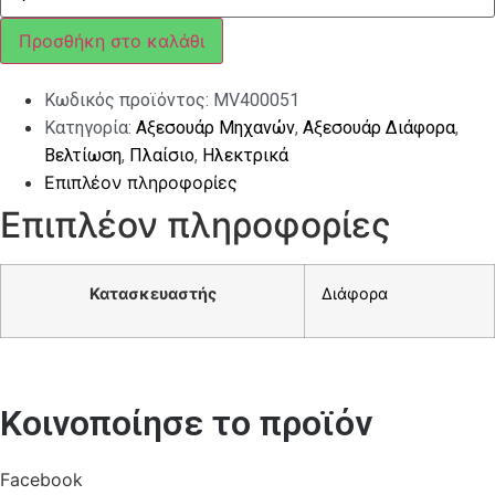
ΜΠΡΟΣΤΑ
ΧΡΩΜΙΟ
Προσθήκη στο καλάθι
VESPA
LX
ποσότητα
Κωδικός προϊόντος:
MV400051
Κατηγορία:
Αξεσουάρ Μηχανών
,
Αξεσουάρ Διάφορα
,
Βελτίωση
,
Πλαίσιο
,
Ηλεκτρικά
Επιπλέον πληροφορίες
Επιπλέον πληροφορίες
Κατασκευαστής
Διάφορα
Κοινοποίησε το προϊόν
Facebook