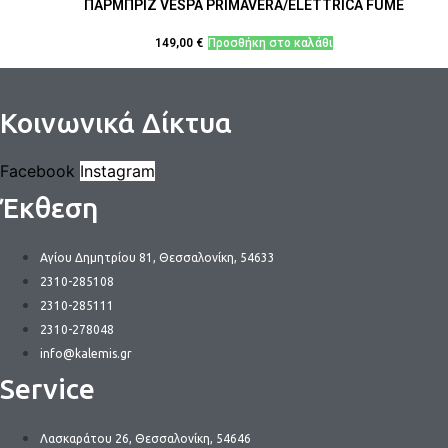
ΠΑΡΜΠΡΙΖ VESPA PRIMAVERA/ELETTRICA FUME
149,00
€
Προσθήκη στο καλάθι
Κοινωνικά Δίκτυα
Facebook
Instagram
Έκθεση
Αγίου Δημητρίου 81, Θεσσαλονίκη, 54633
2310-285108
2310-285111
2310-278048
info@kalemis.gr
Service
Λασκαράτου 26, Θεσσαλονίκη, 54646