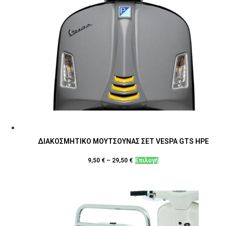
ΔΙΑΚΟΣΜΗΤΙΚΟ ΜΟΥΤΣΟΥΝΑΣ ΣΕΤ VESPA GTS HPE
Αυτό
9,50
€
–
29,50
€
Επιλογή
το
προϊόν
έχει
πολλαπλές
παραλλαγές.