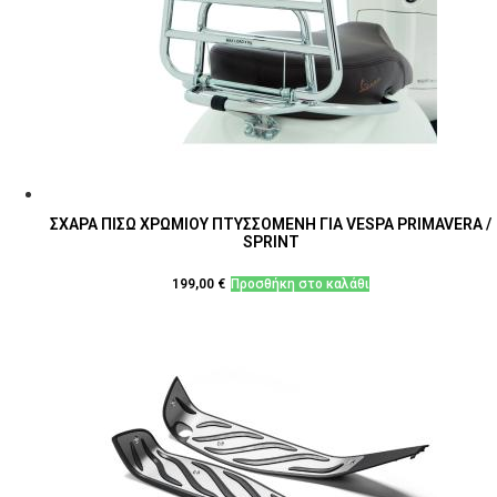
Οι
επιλογές
μπορούν
να
επιλεγούν
στη
σελίδα
του
προϊόντος
ΣΧΑΡΑ ΠΙΣΩ ΧΡΩΜΙΟΥ ΠΤΥΣΣΟΜΕΝΗ ΓΙΑ VESPA PRIMAVERA /
SPRINT
199,00
€
Προσθήκη στο καλάθι