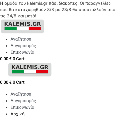
Η ομάδα του kalemis.gr πάει διακοπές! Οι παραγγελίες
που θα καταχωρηθούν 8/8 με 23/8 θα αποσταλλούν από
τις 24/8 και μετά!
Skip
to
content
Αναζήτηση
Λογαριασμός
Επικοινωνία
0.00
€
0
Cart
0.00
€
0
Cart
Αναζήτηση
Λογαριασμός
Επικοινωνία
Αρχική