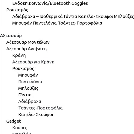
Ενδοεπικοινωνία/Bluetooth
Goggles
Ρουχισμός
Αδιάβροχα – Ισοθερμικά
Γάντια
Καπέλα-Σκούφοι
Μπλούζες
Μπουφάν
Παντελόνια
Τσάντες-Πορτοφόλια
Αξεσουάρ
Αξεσουάρ Μοντέλων
Αξεσουάρ Αναβάτη
Κράνη
Αξεσουάρ για Κράνη
Ρουχισμός
Μπουφάν
Παντελόνια
Μπλούζες
Γάντια
Αδιάβροχα
Τσάντες-Πορτοφόλια
Καπέλα-Σκούφοι
Gadget
Κούπες