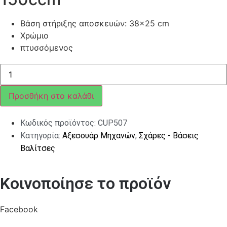
Βάση στήριξης αποσκευών: 38×25 cm
Χρώμιο
πτυσσόμενος
ΣΧΑΡΑ
ΑΝΑΔΙΠΛΟΥΜΕΝΗ
ΧΡΩΜΙΟΥ
CUPPINI
Προσθήκη στο καλάθι
VESPA
LX
ποσότητα
Κωδικός προϊόντος:
CUP507
Κατηγορία:
Αξεσουάρ Μηχανών
,
Σχάρες - Βάσεις
Βαλίτσες
Κοινοποίησε το προϊόν
Facebook