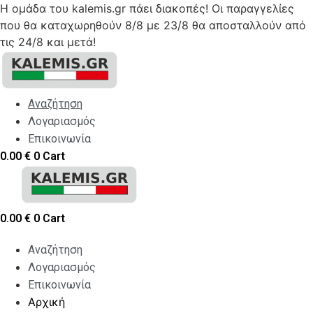
Η ομάδα του kalemis.gr πάει διακοπές! Οι παραγγελίες
που θα καταχωρηθούν 8/8 με 23/8 θα αποσταλλούν από
τις 24/8 και μετά!
Skip
to
content
Αναζήτηση
Λογαριασμός
Επικοινωνία
0.00
€
0
Cart
0.00
€
0
Cart
Αναζήτηση
Λογαριασμός
Επικοινωνία
Αρχική