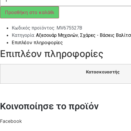
ΓΙΑ
ΠΑΤΩΜΑ
ΜΑΥΡΗ
Προσθήκη στο καλάθι
VESPA
GTS
ποσότητα
Κωδικός προϊόντος:
MV675527B
Κατηγορία:
Αξεσουάρ Μηχανών
,
Σχάρες - Βάσεις Βαλίτ
Επιπλέον πληροφορίες
Επιπλέον πληροφορίες
Κατασκευαστής
Κοινοποίησε το προϊόν
Facebook