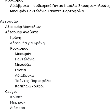
Ρουχισμός
Αδιάβροχα – Ισοθερμικά
Γάντια
Καπέλα-Σκούφοι
Μπλούζες
Μπουφάν
Παντελόνια
Τσάντες-Πορτοφόλια
Αξεσουάρ
Αξεσουάρ Μοντέλων
Αξεσουάρ Αναβάτη
Κράνη
Αξεσουάρ για Κράνη
Ρουχισμός
Μπουφάν
Παντελόνια
Μπλούζες
Γάντια
Αδιάβροχα
Τσάντες-Πορτοφόλια
Καπέλα-Σκούφοι
Gadget
Κούπες
Μπρελόκ
Διάφορα