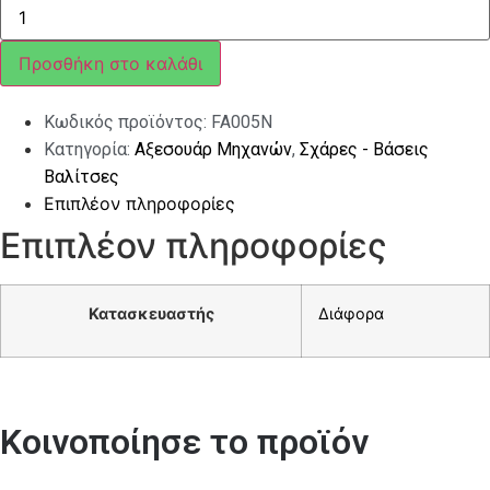
ΣΧΑΡΑ
ΜΠΡΟΣΤΙΝΗ
FA
ΜΑΥΡΗ
Προσθήκη στο καλάθι
ΓΙΑ
VESPA
LX/LXV-
Κωδικός προϊόντος:
FA005N
S
ποσότητα
Κατηγορία:
Αξεσουάρ Μηχανών
,
Σχάρες - Βάσεις
Βαλίτσες
Επιπλέον πληροφορίες
Επιπλέον πληροφορίες
Κατασκευαστής
Διάφορα
Κοινοποίησε το προϊόν