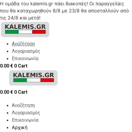
Η ομάδα του kalemis.gr πάει διακοπές! Οι παραγγελίες
που θα καταχωρηθούν 8/8 με 23/8 θα αποσταλλούν από
τις 24/8 και μετά!
Skip
to
content
Αναζήτηση
Λογαριασμός
Επικοινωνία
0.00
€
0
Cart
0.00
€
0
Cart
Αναζήτηση
Λογαριασμός
Επικοινωνία
Αρχική