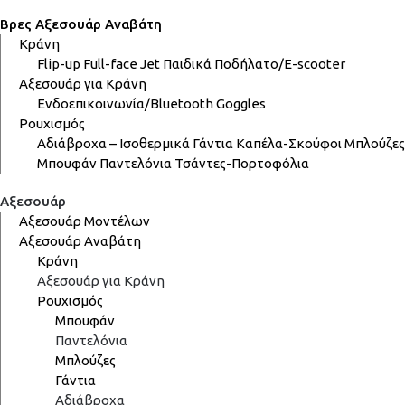
Βρες Αξεσουάρ Αναβάτη
Κράνη
Flip-up
Full-face
Jet
Παιδικά
Ποδήλατο/E-scooter
Αξεσουάρ για Κράνη
Ενδοεπικοινωνία/Bluetooth
Goggles
Ρουχισμός
Αδιάβροχα – Ισοθερμικά
Γάντια
Καπέλα-Σκούφοι
Μπλούζες
Μπουφάν
Παντελόνια
Τσάντες-Πορτοφόλια
Αξεσουάρ
Αξεσουάρ Μοντέλων
Αξεσουάρ Αναβάτη
Κράνη
Αξεσουάρ για Κράνη
Ρουχισμός
Μπουφάν
Παντελόνια
Μπλούζες
Γάντια
Αδιάβροχα