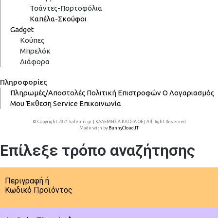
Τσάντες-Πορτοφόλια
Καπέλα-Σκούφοι
Gadget
Κούπες
Μπρελόκ
Διάφορα
Πληροφορίες
Πληρωμές/Αποστολές
Πολιτική Επιστροφών
Ο Λογαριασμός
Μου
Έκθεση
Service
Επικοινωνία
© Copyright 2021 kalemis.gr | ΚΑΛΕΜΗΣ Α ΚΑΙ ΣΙΑ ΟΕ | All Right Reserved
Made with
by
BunnyCloud.IT
Επίλεξε τρόπο αναζήτησης
Περιγραφή ή
Κωδικό Προϊόντος