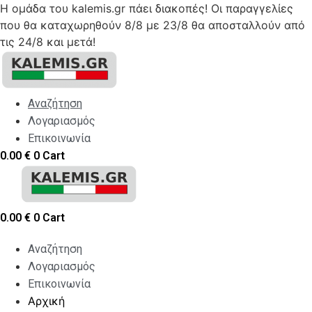
Η ομάδα του kalemis.gr πάει διακοπές! Οι παραγγελίες
που θα καταχωρηθούν 8/8 με 23/8 θα αποσταλλούν από
τις 24/8 και μετά!
Skip
to
content
Αναζήτηση
Λογαριασμός
Επικοινωνία
0.00
€
0
Cart
0.00
€
0
Cart
Αναζήτηση
Λογαριασμός
Επικοινωνία
Αρχική