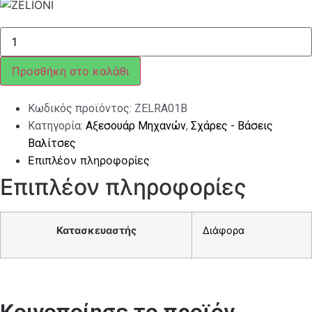
ΣΧΑΡΑ
ΠΙΣΩ
ΜΑΥΡΗ
ZELIONI
Προσθήκη στο καλάθι
ΓΙΑ
VESPA
GTS/GTV
Κωδικός προϊόντος:
ZELRA01B
ποσότητα
Κατηγορία:
Αξεσουάρ Μηχανών
,
Σχάρες - Βάσεις
Βαλίτσες
Επιπλέον πληροφορίες
Επιπλέον πληροφορίες
Κατασκευαστής
Διάφορα
Κοινοποίησε το προϊόν